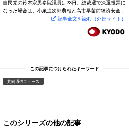
自民党の鈴木宗男参院議員は23日、総裁選で決選投票に
スポーツ・東京2020
文化
動画/Live
なった場合は、小泉進次郎農相と高市早苗前経済安全...
記事全文を読む（外部サイト）
科学・技術
Books
暮らし
Cinema
スポーツ・東京2020
Topics
この記事につけられたキーワード
Images
共同通信ニュース
People
東京
このシリーズの他の記事
お知らせ