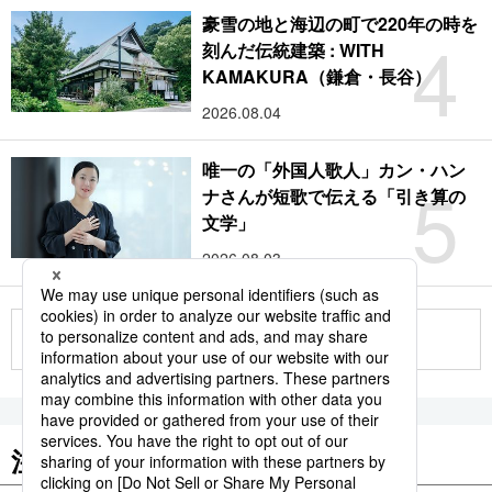
豪雪の地と海辺の町で220年の時を
4
刻んだ伝統建築 : WITH
KAMAKURA（鎌倉・長谷）
2026.08.04
唯一の「外国人歌人」カン・ハン
5
ナさんが短歌で伝える「引き算の
文学」
2026.08.03
もっと見る
注目のキーワード