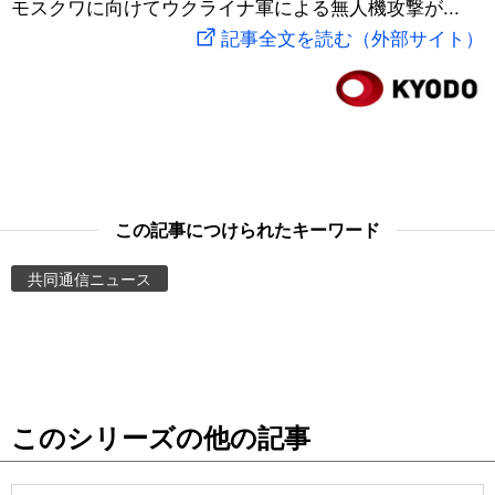
モスクワに向けてウクライナ軍による無人機攻撃が...
スポーツ・東京2020
文化
動画/Live
記事全文を読む（外部サイト）
科学・技術
Books
暮らし
Cinema
スポーツ・東京2020
Topics
この記事につけられたキーワード
共同通信ニュース
Images
People
東京
このシリーズの他の記事
お知らせ