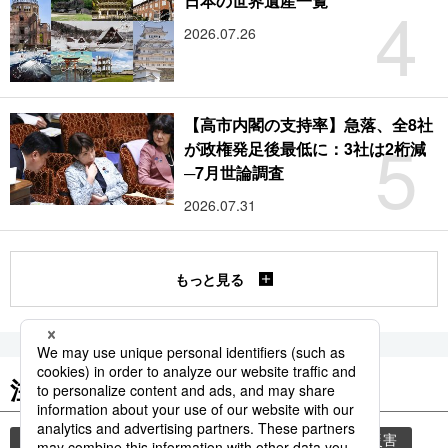
4
日本の世界遺産一覧
2026.07.26
【高市内閣の支持率】急落、全8社
5
が政権発足後最低に：3社は2桁減
─7月世論調査
2026.07.31
もっと見る
注目のキーワード
共同通信ニュース
気象・災害
気象庁
災害