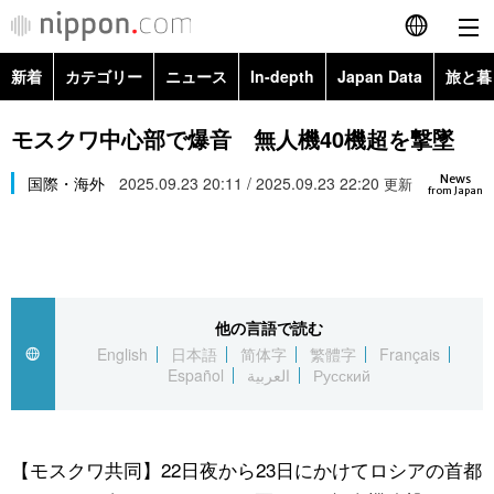
新着
カテゴリー
ニュース
In-depth
Japan Data
旅と暮
English
政治・外交
Topics
モスクワ中心部で爆音 無人機40機超を撃墜
简体字
News
経済・ビジネス
国際・海外
2025.09.23 20:11 / 2025.09.23 22:20
Images
更新
繁體字
from Japan
カテゴリー
国際・海外
People
Français
政治・外交
ニュース
社会
東京
Español
他の言語で読む
経済・ビジネス
トップ
In-depth
文化
お知らせ
English
日本語
简体字
繁體字
Français
العربية
Español
العربية
Русский
国際
アーカイブ
Japan Data
科学・技術
Русский
社会
旅と暮らし
暮らし
【モスクワ共同】22日夜から23日にかけてロシアの首都