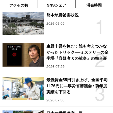
SNSシェア
滞在時間
アクセス数
1
熊本地震被害状況
2026.08.05
東野圭吾を悼む：誰も考えつかな
2
かったトリック──ミステリーの金
字塔『容疑者Ｘの献身』の舞台裏
2026.07.29
最低賃金55円引き上げ、全国平均
3
1176円に―厚労省審議会 : 前年度
実績を下回る
2026.07.30