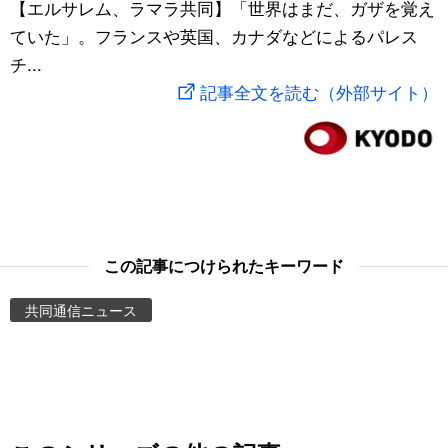
【エルサレム、ラマラ共同】「世界はまだ、ガザを覚え
スポーツ・東京2020
文化
動画/Live
ていた」。フランスや英国、カナダなどによるパレス
チ...
科学・技術
Books
記事全文を読む（外部サイト）
暮らし
Cinema
スポーツ・東京2020
Topics
Images
この記事につけられたキーワード
共同通信ニュース
People
東京
お知らせ