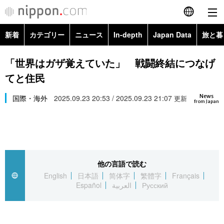
新着
カテゴリー
ニュース
In-depth
Japan Data
旅と暮
English
政治・外交
Topics
「世界はガザ覚えていた」 戦闘終結につなげ
简体字
てと住民
経済・ビジネス
Images
繁體字
カテゴリー
News
国際・海外
2025.09.23 20:53 / 2025.09.23 21:07
更新
from Japan
国際・海外
People
Français
政治・外交
ニュース
社会
東京
Español
経済・ビジネス
トップ
In-depth
文化
お知らせ
العربية
他の言語で読む
English
日本語
简体字
繁體字
Français
国際
アーカイブ
Japan Data
科学・技術
Español
العربية
Русский
Русский
社会
旅と暮らし
暮らし