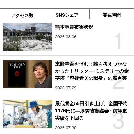
SNSシェア
滞在時間
アクセス数
1
熊本地震被害状況
2026.08.06
東野圭吾を悼む：誰も考えつかな
2
かったトリック──ミステリーの金
字塔『容疑者Ｘの献身』の舞台裏
2026.07.29
最低賃金55円引き上げ、全国平均
3
1176円に―厚労省審議会 : 前年度
実績を下回る
2026.07.30