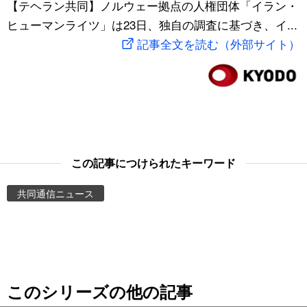
【テヘラン共同】ノルウェー拠点の人権団体「イラン・
スポーツ・東京2020
文化
動画/Live
ヒューマンライツ」は23日、独自の調査に基づき、イ...
記事全文を読む（外部サイト）
科学・技術
Books
暮らし
Cinema
スポーツ・東京2020
Topics
この記事につけられたキーワード
Images
共同通信ニュース
People
東京
このシリーズの他の記事
お知らせ