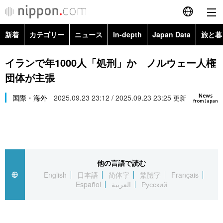
新着
カテゴリー
ニュース
In-depth
Japan Data
旅と暮
English
政治・外交
Topics
イランで年1000人「処刑」か ノルウェー人権
简体字
団体が主張
経済・ビジネス
Images
繁體字
カテゴリー
News
国際・海外
2025.09.23 23:12 / 2025.09.23 23:25
更新
from Japan
国際・海外
People
Français
政治・外交
ニュース
社会
東京
Español
経済・ビジネス
トップ
In-depth
文化
お知らせ
العربية
他の言語で読む
English
日本語
简体字
繁體字
Français
国際
アーカイブ
Japan Data
科学・技術
Español
العربية
Русский
Русский
社会
旅と暮らし
暮らし