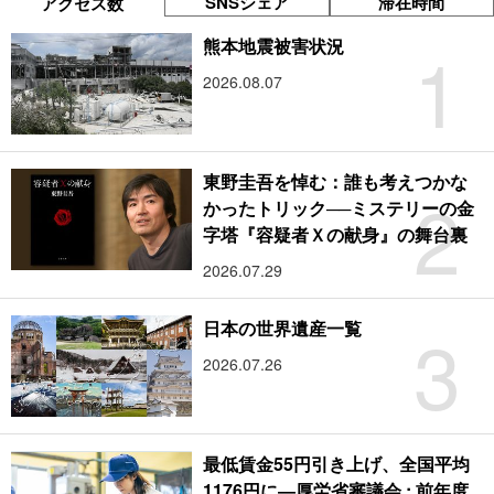
SNSシェア
滞在時間
アクセス数
1
熊本地震被害状況
2026.08.07
東野圭吾を悼む：誰も考えつかな
2
かったトリック──ミステリーの金
字塔『容疑者Ｘの献身』の舞台裏
2026.07.29
3
日本の世界遺産一覧
2026.07.26
最低賃金55円引き上げ、全国平均
1176円に―厚労省審議会 : 前年度