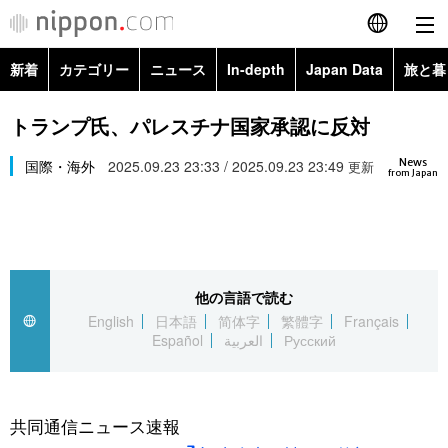
新着
カテゴリー
ニュース
In-depth
Japan Data
旅と暮
English
政治・外交
Topics
トランプ氏、パレスチナ国家承認に反対
简体字
News
経済・ビジネス
国際・海外
2025.09.23 23:33 / 2025.09.23 23:49
Images
更新
繁體字
from Japan
カテゴリー
国際・海外
People
Français
政治・外交
ニュース
社会
東京
Español
他の言語で読む
経済・ビジネス
トップ
In-depth
文化
お知らせ
English
日本語
简体字
繁體字
Français
العربية
Español
العربية
Русский
国際
アーカイブ
Japan Data
科学・技術
Русский
社会
旅と暮らし
暮らし
共同通信ニュース速報