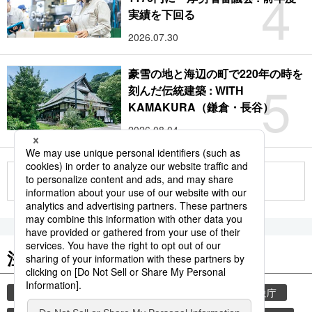
4
実績を下回る
2026.07.30
豪雪の地と海辺の町で220年の時を
5
刻んだ伝統建築 : WITH
KAMAKURA（鎌倉・長谷）
2026.08.04
もっと見る
注目のキーワード
共同通信ニュース
気象・災害
災害
気象庁