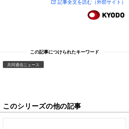
記事全文を読む（外部サイト）
スポーツ・東京2020
文化
動画/Live
科学・技術
Books
暮らし
Cinema
この記事につけられたキーワード
スポーツ・東京2020
Topics
共同通信ニュース
Images
People
このシリーズの他の記事
東京
お知らせ