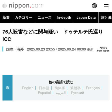
新着
カテゴリー
ニュース
In-depth
Japan Data
旅と暮
English
政治・外交
Topics
76人殺害などに関与疑い ドゥテルテ氏巡り
简体字
ICC
経済・ビジネス
Images
繁體字
カテゴリー
News
国際・海外
2025.09.23 23:55 / 2025.09.24 00:09
更新
from Japan
国際・海外
People
Français
政治・外交
ニュース
社会
東京
Español
経済・ビジネス
トップ
In-depth
文化
お知らせ
العربية
他の言語で読む
English
日本語
简体字
繁體字
Français
国際
アーカイブ
Japan Data
科学・技術
Español
العربية
Русский
Русский
社会
旅と暮らし
暮らし