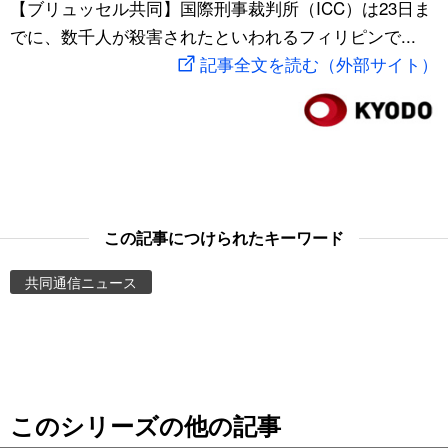
【ブリュッセル共同】国際刑事裁判所（ICC）は23日ま
スポーツ・東京2020
文化
動画/Live
でに、数千人が殺害されたといわれるフィリピンで...
記事全文を読む（外部サイト）
科学・技術
Books
暮らし
Cinema
スポーツ・東京2020
Topics
この記事につけられたキーワード
Images
共同通信ニュース
People
東京
このシリーズの他の記事
お知らせ