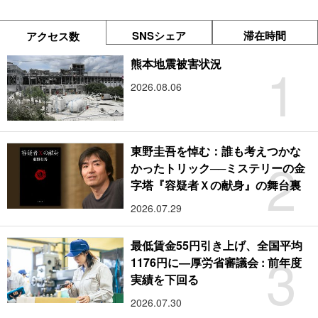
SNSシェア
滞在時間
アクセス数
1
熊本地震被害状況
2026.08.06
東野圭吾を悼む：誰も考えつかな
2
かったトリック──ミステリーの金
字塔『容疑者Ｘの献身』の舞台裏
2026.07.29
最低賃金55円引き上げ、全国平均
3
1176円に―厚労省審議会 : 前年度
実績を下回る
2026.07.30