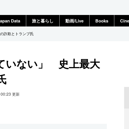
apan Data
旅と暮らし
動画/Live
Books
Cin
の詐欺とトランプ氏
ていない」 史上最大
氏
4 00:23
更新