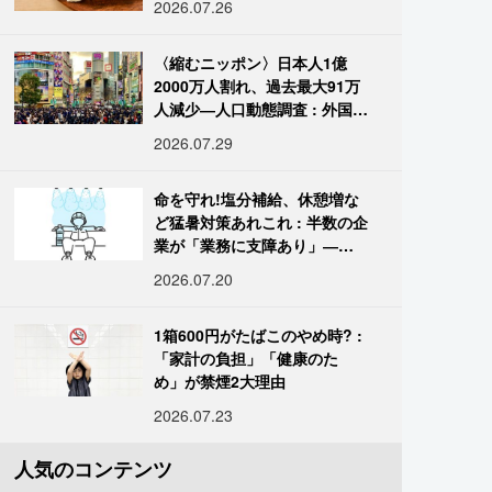
2026.07.26
〈縮むニッポン〉日本人1億
2000万人割れ、過去最大91万
人減少―人口動態調査 : 外国人
は400万人突破
2026.07.29
命を守れ!塩分補給、休憩増な
ど猛暑対策あれこれ : 半数の企
業が「業務に支障あり」―帝
国データ
2026.07.20
1箱600円がたばこのやめ時? :
「家計の負担」「健康のた
め」が禁煙2大理由
2026.07.23
人気のコンテンツ