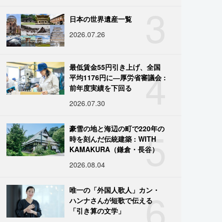
3
日本の世界遺産一覧
2026.07.26
4
最低賃金55円引き上げ、全国
平均1176円に―厚労省審議会 :
前年度実績を下回る
2026.07.30
5
豪雪の地と海辺の町で220年の
時を刻んだ伝統建築 : WITH
KAMAKURA（鎌倉・長谷）
2026.08.04
6
唯一の「外国人歌人」カン・
ハンナさんが短歌で伝える
「引き算の文学」