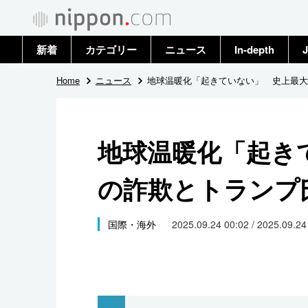
新着
カテゴリー
ニュース
In-depth
J
政治・外交
トップ
Home
ニュース
地球温暖化「起きていない」 史上最大
経済・ビジネス
アーカイブ
地球温暖化「起き
国際
の詐欺とトランプ
社会
文化
国際・海外
2025.09.24 00:02 / 2025.09.2
科学・技術
暮らし