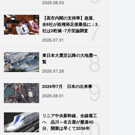
2026.08.03
7
【高市内閣の支持率】急落、
全8社が政権発足後最低に：3
社は2桁減─7月世論調査
2026.07.31
8
東日本大震災以降の大地震一
覧
2026.07.28
9
2026年7月 日本の出来事
2026.08.01
10
リニア中央新幹線、全線着工
へ 品川～名古屋が最速40
分、開業は早くて2036年