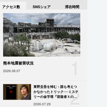
アクセス数
SNSシェア
滞在時間
1
熊本地震被害状況
2026.08.07
2
東野圭吾を悼む：誰も考えつ
かなかったトリック──ミステ
リーの金字塔『容疑者Ｘの献
身』の舞台裏
2026.07.29