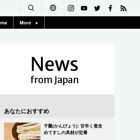
ema
More
English
Topics
简体字
Images
News
繁體字
People
Français
from Japan
東京
Español
お知らせ
العربية
あなたにおすすめ
Русский
干瓢(かんぴょう): 甘辛く煮含
めてすしの具材が定番