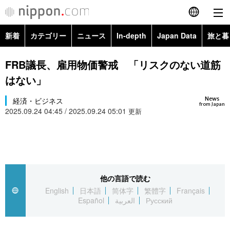
新着
カテゴリー
ニュース
In-depth
Japan Data
旅と暮
English
政治・外交
Topics
FRB議長、雇用物価警戒 「リスクのない道筋
简体字
はない」
経済・ビジネス
Images
繁體字
カテゴリー
News
経済・ビジネス
from Japan
2025.09.24 04:45 / 2025.09.24 05:01
国際・海外
更新
People
Français
政治・外交
ニュース
社会
東京
Español
経済・ビジネス
トップ
In-depth
文化
お知らせ
العربية
他の言語で読む
国際
アーカイブ
Japan Data
科学・技術
English
日本語
简体字
繁體字
Français
Русский
Español
العربية
Русский
社会
旅と暮らし
暮らし