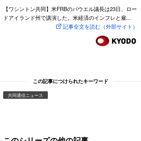
スポーツ・東京2020
【ワシントン共同】米FRBのパウエル議長は23日、ロー
文化
動画/Live
ドアイランド州で講演した。米経済のインフレと雇...
記事全文を読む（外部サイト）
科学・技術
Books
暮らし
Cinema
スポーツ・東京2020
Topics
Images
この記事につけられたキーワード
共同通信ニュース
People
東京
お知らせ
このシリーズの他の記事