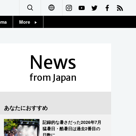
ema
More
English
Topics
简体字
Images
News
繁體字
People
Français
from Japan
東京
Español
お知らせ
العربية
あなたにおすすめ
Русский
記録的な暑さだった2026年7月
猛暑日・酷暑日は過去2番目の
日数に