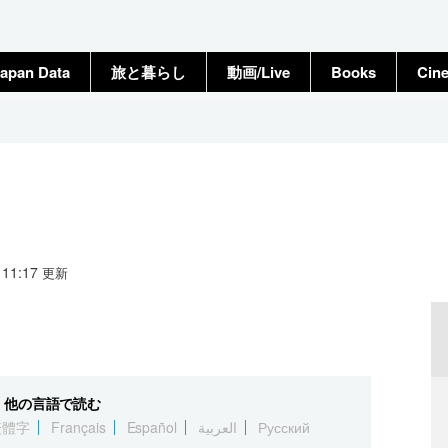
apan Data
旅と暮らし
動画/Live
Books
Cin
4 11:17
更新
他の言語で読む
繁體字
Français
Español
العربية
Русский