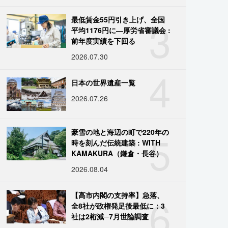
3
最低賃金55円引き上げ、全国
平均1176円に―厚労省審議会 :
前年度実績を下回る
2026.07.30
4
日本の世界遺産一覧
2026.07.26
5
豪雪の地と海辺の町で220年の
時を刻んだ伝統建築 : WITH
KAMAKURA（鎌倉・長谷）
2026.08.04
6
【高市内閣の支持率】急落、
全8社が政権発足後最低に：3
社は2桁減─7月世論調査