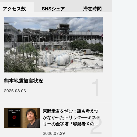
アクセス数
SNSシェア
滞在時間
1
熊本地震被害状況
2026.08.06
2
東野圭吾を悼む：誰も考えつ
かなかったトリック──ミステ
リーの金字塔『容疑者Ｘの献
身』の舞台裏
2026.07.29