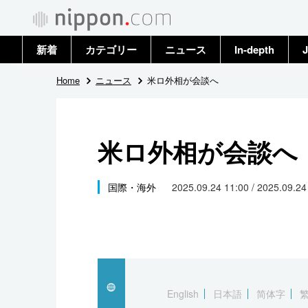
新着
カテゴリー
ニュース
In-depth
J
政治・外交
トップ
Home
ニュース
米ロ外相が会談へ
経済・ビジネス
アーカイブ
米ロ外相が会談へ
国際
社会
国際・海外
2025.09.24 11:00 / 2025.09.2
文化
科学・技術
暮らし
English
日本語
简体字