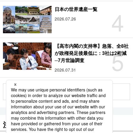
4
日本の世界遺産一覧
2026.07.26
【高市内閣の支持率】急落、全8社
5
が政権発足後最低に：3社は2桁減
─7月世論調査
2026.07.31
もっと見る
注目のキーワード