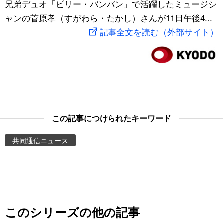
兄弟デュオ「ビリー・バンバン」で活躍したミュージシ
スポーツ・東京2020
文化
動画/Live
ャンの菅原孝（すがわら・たかし）さんが11日午後4...
記事全文を読む（外部サイト）
科学・技術
Books
暮らし
Cinema
スポーツ・東京2020
Topics
この記事につけられたキーワード
Images
共同通信ニュース
People
東京
このシリーズの他の記事
お知らせ