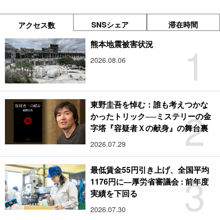
SNSシェア
滞在時間
アクセス数
1
熊本地震被害状況
2026.08.06
東野圭吾を悼む：誰も考えつかな
2
かったトリック──ミステリーの金
字塔『容疑者Ｘの献身』の舞台裏
2026.07.29
最低賃金55円引き上げ、全国平均
3
1176円に―厚労省審議会 : 前年度
実績を下回る
2026.07.30