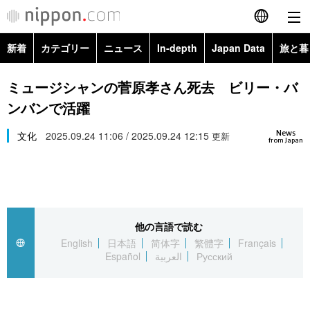
新着
カテゴリー
ニュース
In-depth
Japan Data
旅と暮
English
政治・外交
Topics
ミュージシャンの菅原孝さん死去 ビリー・バ
简体字
ンバンで活躍
経済・ビジネス
Images
繁體字
カテゴリー
News
文化
2025.09.24 11:06 / 2025.09.24 12:15
更新
from Japan
国際・海外
People
Français
政治・外交
ニュース
社会
東京
Español
経済・ビジネス
トップ
In-depth
文化
お知らせ
العربية
他の言語で読む
English
日本語
简体字
繁體字
Français
国際
アーカイブ
Japan Data
科学・技術
Español
العربية
Русский
Русский
社会
旅と暮らし
暮らし