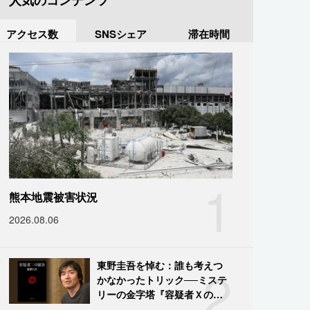
人気のコンテンツ
アクセス数
SNSシェア
滞在時間
1
熊本地震被害状況
2026.08.06
2
東野圭吾を悼む：誰も考えつ
かなかったトリック──ミステ
リーの金字塔『容疑者Ｘの献
身』の舞台裏