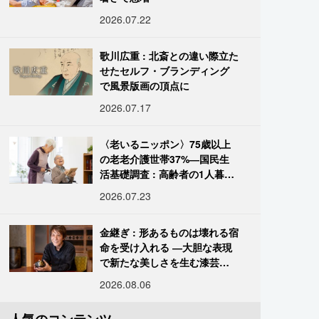
2026.07.22
歌川広重 : 北斎との違い際立た
せたセルフ・ブランディング
で風景版画の頂点に
2026.07.17
〈老いるニッポン〉75歳以上
の老老介護世帯37%―国民生
活基礎調査 : 高齢者の1人暮ら
し933万人超
2026.07.23
金継ぎ : 形あるものは壊れる宿
命を受け入れる ―大胆な表現
で新たな美しさを生む漆芸修
復師・末崎広樹
2026.08.06