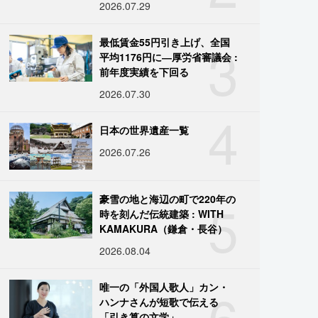
2026.07.29
3
最低賃金55円引き上げ、全国
平均1176円に―厚労省審議会 :
前年度実績を下回る
2026.07.30
4
日本の世界遺産一覧
2026.07.26
5
豪雪の地と海辺の町で220年の
時を刻んだ伝統建築 : WITH
KAMAKURA（鎌倉・長谷）
2026.08.04
6
唯一の「外国人歌人」カン・
ハンナさんが短歌で伝える
「引き算の文学」