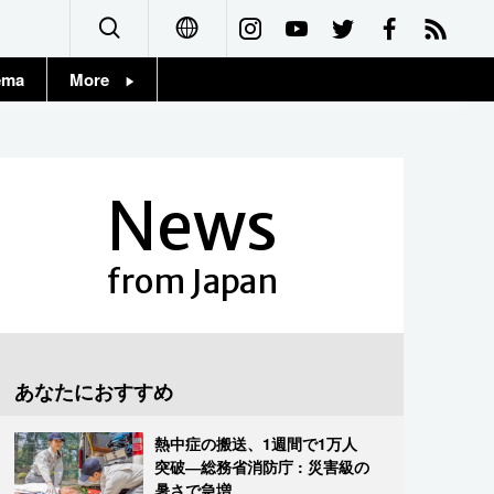
ema
More
English
Topics
简体字
Images
News
繁體字
People
Français
from Japan
東京
Español
お知らせ
العربية
あなたにおすすめ
Русский
熱中症の搬送、1週間で1万人
突破―総務省消防庁 : 災害級の
暑さで急増