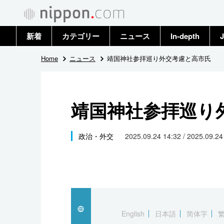
新着
カテゴリー
ニュース
In-depth
J
政治・外交
トップ
Home
ニュース
靖国神社参拝巡り外交考慮と高市氏
経済・ビジネス
アーカイブ
靖国神社参拝巡り
国際
社会
政治・外交
2025.09.24 14:32 / 2025.09.2
文化
科学・技術
暮らし
English
日本語
简体字