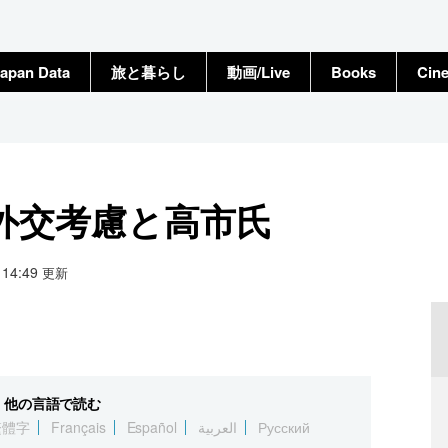
apan Data
旅と暮らし
動画/Live
Books
Cin
外交考慮と高市氏
4 14:49
更新
他の言語で読む
繁體字
Français
Español
العربية
Русский