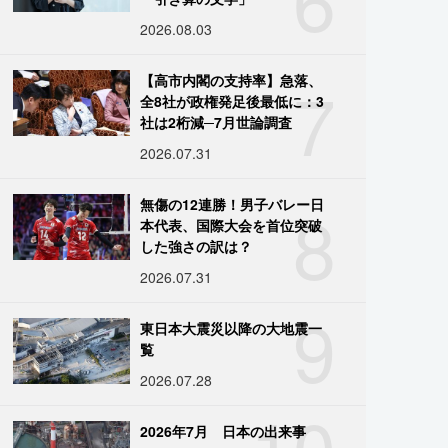
2026.08.03
7
【高市内閣の支持率】急落、
全8社が政権発足後最低に：3
社は2桁減─7月世論調査
2026.07.31
8
無傷の12連勝！男子バレー日
本代表、国際大会を首位突破
した強さの訳は？
2026.07.31
9
東日本大震災以降の大地震一
覧
2026.07.28
10
2026年7月 日本の出来事