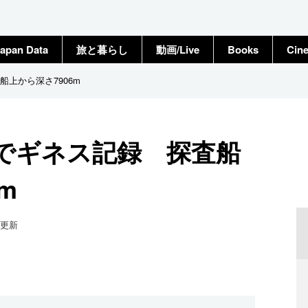
apan Data
旅と暮らし
動画/Live
Books
Cin
上から深さ7906m
でギネス記録 探査船
m
更新