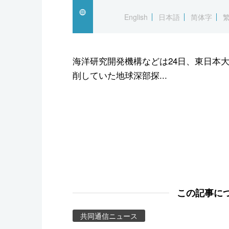
スポーツ・東京2020
English
日本語
简体字
海洋研究開発機構などは24日、東日本
削していた地球深部探...
この記事に
共同通信ニュース