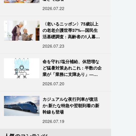
2026.07.22
〈老いるニッポン〉75歳以上
の老老介護世帯37%―国民生
活基礎調査 : 高齢者の1人暮ら
し933万人超
2026.07.23
命を守れ!塩分補給、休憩増な
ど猛暑対策あれこれ : 半数の企
業が「業務に支障あり」―帝
国データ
2026.07.20
カジュアルな夜行列車が復活
か:新たな特急や翌朝到着の新
幹線も登場
2026.07.19