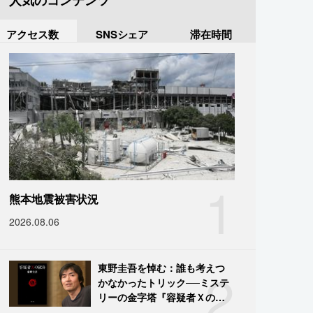
人気のコンテンツ
アクセス数
SNSシェア
滞在時間
1
熊本地震被害状況
2026.08.06
2
東野圭吾を悼む：誰も考えつ
かなかったトリック──ミステ
リーの金字塔『容疑者Ｘの献
身』の舞台裏