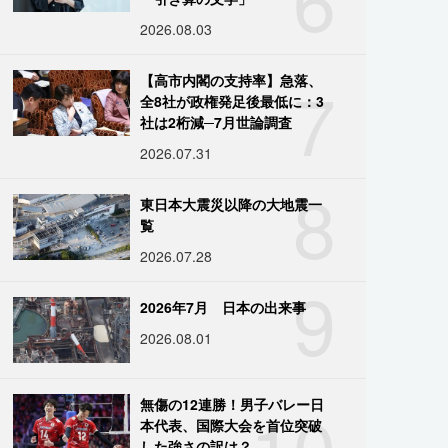
2026.08.03
7
【高市内閣の支持率】急落、
全8社が政権発足後最低に：3
社は2桁減─7月世論調査
2026.07.31
8
東日本大震災以降の大地震一
覧
2026.07.28
9
2026年7月 日本の出来事
2026.08.01
10
無傷の12連勝！男子バレー日
本代表、国際大会を首位突破
した強さの訳は？