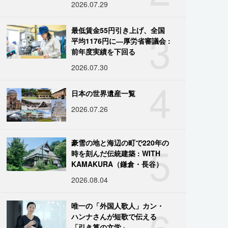
2026.07.29
3
最低賃金55円引き上げ、全国
平均1176円に―厚労省審議会 :
前年度実績を下回る
2026.07.30
4
日本の世界遺産一覧
2026.07.26
5
豪雪の地と海辺の町で220年の
時を刻んだ伝統建築 : WITH
KAMAKURA（鎌倉・長谷）
2026.08.04
6
唯一の「外国人歌人」カン・
ハンナさんが短歌で伝える
「引き算の文学」