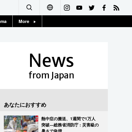
ema
More
English
Topics
简体字
Images
News
繁體字
People
Français
from Japan
東京
Español
お知らせ
العربية
あなたにおすすめ
Русский
熱中症の搬送、1週間で1万人
突破―総務省消防庁 : 災害級の
暑さで急増