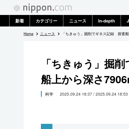
新着
カテゴリー
ニュース
In-depth
J
政治・外交
トップ
Home
ニュース
「ちきゅう」掘削でギネス記録 探査船船
経済・ビジネス
アーカイブ
「ちきゅう」掘削
国際
船上から深さ7906
社会
文化
科学
2025.09.24 18:37 / 2025.09.24 18:53
科学・技術
暮らし