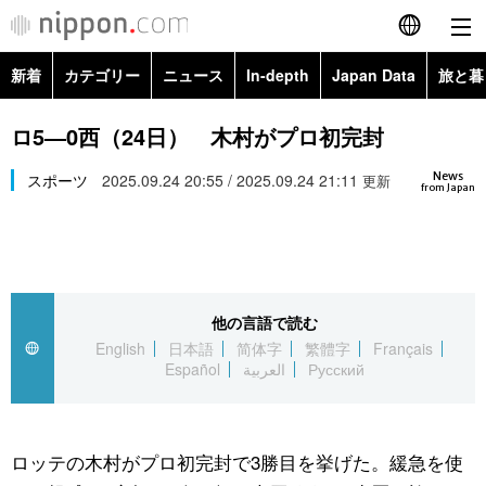
新着
カテゴリー
ニュース
In-depth
Japan Data
旅と暮
English
政治・外交
Topics
ロ5―0西（24日） 木村がプロ初完封
简体字
News
経済・ビジネス
スポーツ
2025.09.24 20:55 / 2025.09.24 21:11
Images
更新
繁體字
from Japan
カテゴリー
国際・海外
People
Français
政治・外交
ニュース
社会
東京
Español
他の言語で読む
経済・ビジネス
トップ
In-depth
文化
お知らせ
English
日本語
简体字
繁體字
Français
العربية
Español
العربية
Русский
国際
アーカイブ
Japan Data
科学・技術
Русский
社会
旅と暮らし
暮らし
ロッテの木村がプロ初完封で3勝目を挙げた。緩急を使