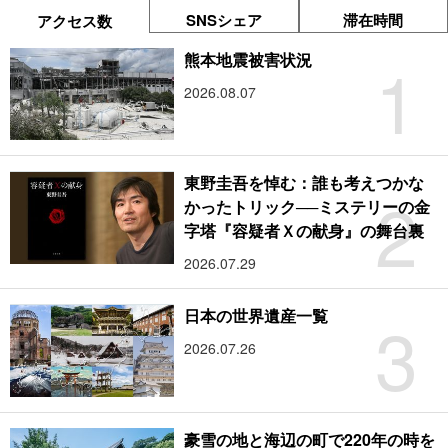
SNSシェア
滞在時間
アクセス数
1
熊本地震被害状況
2026.08.07
東野圭吾を悼む：誰も考えつかな
2
かったトリック──ミステリーの金
字塔『容疑者Ｘの献身』の舞台裏
2026.07.29
3
日本の世界遺産一覧
2026.07.26
豪雪の地と海辺の町で220年の時を