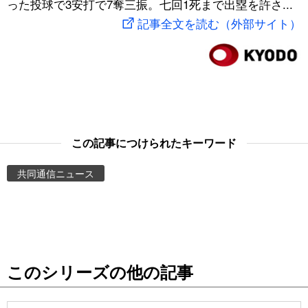
った投球で3安打で7奪三振。七回1死まで出塁を許さ...
スポーツ・東京2020
文化
動画/Live
記事全文を読む（外部サイト）
科学・技術
Books
暮らし
Cinema
スポーツ・東京2020
Topics
この記事につけられたキーワード
共同通信ニュース
Images
People
東京
このシリーズの他の記事
お知らせ