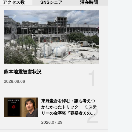
アクセス数
SNSシェア
滞在時間
1
熊本地震被害状況
2026.08.06
2
東野圭吾を悼む：誰も考えつ
かなかったトリック──ミステ
リーの金字塔『容疑者Ｘの献
身』の舞台裏
2026.07.29