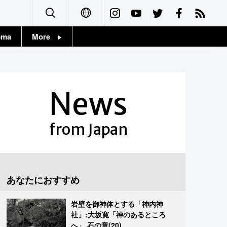
ema
More
English
Topics
简体字
Images
News
繁體字
People
Français
from Japan
東京
Español
お知らせ
العربية
あなたにおすすめ
Русский
岩壁を御神体とする「神内神
社」:大坂寛「神のあるところ
へ」 石の章(20)