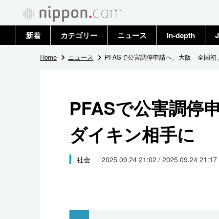
新着
カテゴリー
ニュース
In-depth
J
政治・外交
トップ
Home
ニュース
PFASで公害調停申請へ、大阪 全国
経済・ビジネス
アーカイブ
PFASで公害調停
国際
ダイキン相手に
社会
文化
社会
2025.09.24 21:02 / 2025.09.24 21:17
科学・技術
暮らし