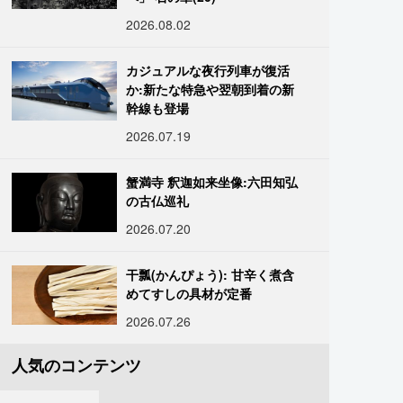
2026.08.02
カジュアルな夜行列車が復活
か:新たな特急や翌朝到着の新
幹線も登場
2026.07.19
蟹満寺 釈迦如来坐像:六田知弘
の古仏巡礼
2026.07.20
干瓢(かんぴょう): 甘辛く煮含
めてすしの具材が定番
2026.07.26
人気のコンテンツ