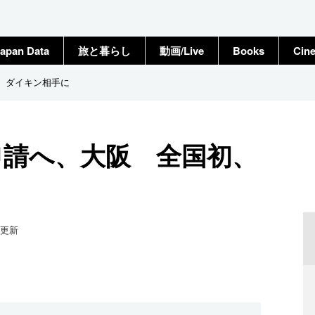
apan Data
旅と暮らし
動画/Live
Books
Cin
初、ダイキン相手に
申請へ、大阪 全国初、
更新