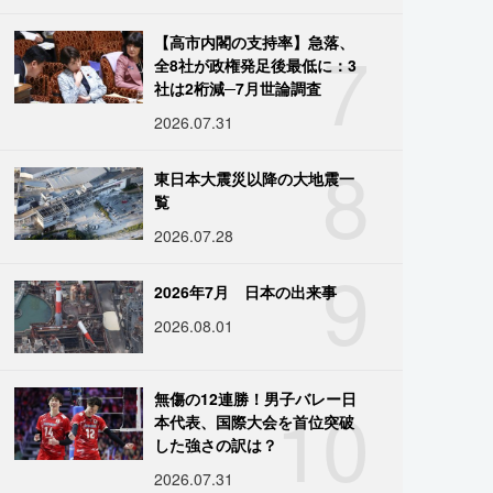
7
【高市内閣の支持率】急落、
全8社が政権発足後最低に：3
社は2桁減─7月世論調査
2026.07.31
8
東日本大震災以降の大地震一
覧
2026.07.28
9
2026年7月 日本の出来事
2026.08.01
10
無傷の12連勝！男子バレー日
本代表、国際大会を首位突破
した強さの訳は？
2026.07.31