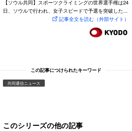
【ソウル共同】スポーツクライミングの世界選手権は24
スポーツ・東京2020
文化
動画/Live
日、ソウルで行われ、女子スピードで予選を突破した...
記事全文を読む（外部サイト）
科学・技術
Books
暮らし
Cinema
スポーツ・東京2020
Topics
この記事につけられたキーワード
Images
共同通信ニュース
People
東京
このシリーズの他の記事
お知らせ