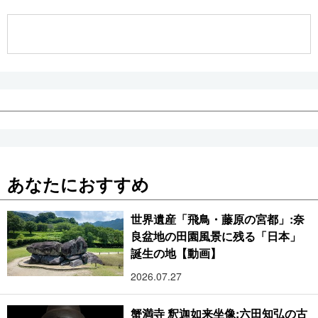
公式SNS
あなたにおすすめ
世界遺産「飛鳥・藤原の宮都」:奈
良盆地の田園風景に残る「日本」
誕生の地【動画】
2026.07.27
蟹満寺 釈迦如来坐像:六田知弘の古