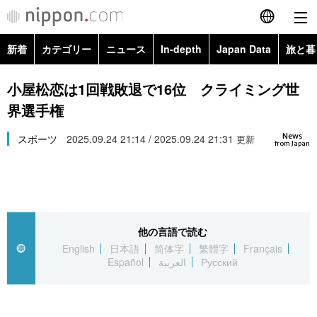
新着
カテゴリー
ニュース
In-depth
Japan Data
旅と暮
English
政治・外交
Topics
小屋松恋は1回戦敗退で16位 クライミング世
简体字
界選手権
経済・ビジネス
Images
繁體字
カテゴリー
News
スポーツ
2025.09.24 21:14 / 2025.09.24 21:31
更新
from Japan
国際・海外
People
Français
政治・外交
ニュース
社会
東京
Español
経済・ビジネス
トップ
In-depth
文化
お知らせ
العربية
他の言語で読む
English
日本語
简体字
繁體字
Français
国際
アーカイブ
Japan Data
科学・技術
Español
العربية
Русский
Русский
社会
旅と暮らし
暮らし