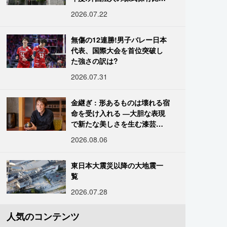
は34.7%に
2026.07.22
無傷の12連勝!男子バレー日本
代表、国際大会を首位突破し
た強さの訳は?
2026.07.31
金継ぎ : 形あるものは壊れる宿
命を受け入れる ―大胆な表現
で新たな美しさを生む漆芸修
復師・末崎広樹
2026.08.06
東日本大震災以降の大地震一
覧
2026.07.28
人気のコンテンツ