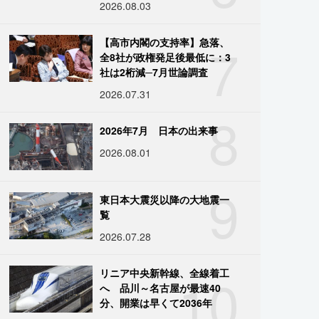
2026.08.03
7
【高市内閣の支持率】急落、
全8社が政権発足後最低に：3
社は2桁減─7月世論調査
2026.07.31
8
2026年7月 日本の出来事
2026.08.01
9
東日本大震災以降の大地震一
覧
2026.07.28
10
リニア中央新幹線、全線着工
へ 品川～名古屋が最速40
分、開業は早くて2036年