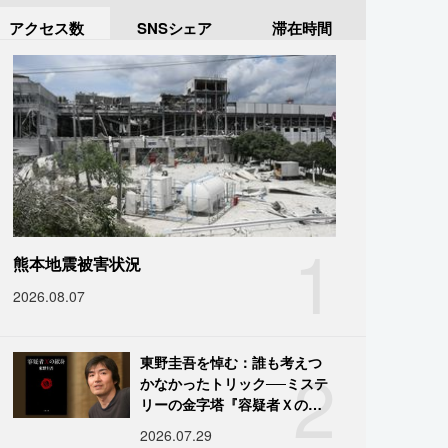
アクセス数
SNSシェア
滞在時間
1
熊本地震被害状況
2026.08.07
2
東野圭吾を悼む：誰も考えつ
かなかったトリック──ミステ
リーの金字塔『容疑者Ｘの献
身』の舞台裏
2026.07.29