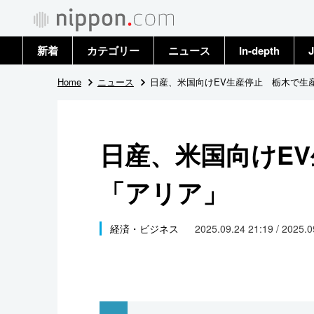
新着
カテゴリー
ニュース
In-depth
J
政治・外交
トップ
Home
ニュース
日産、米国向けEV生産停止 栃木で生
経済・ビジネス
アーカイブ
日産、米国向けE
国際
「アリア」
社会
文化
経済・ビジネス
2025.09.24 21:19 / 2025.
科学・技術
暮らし