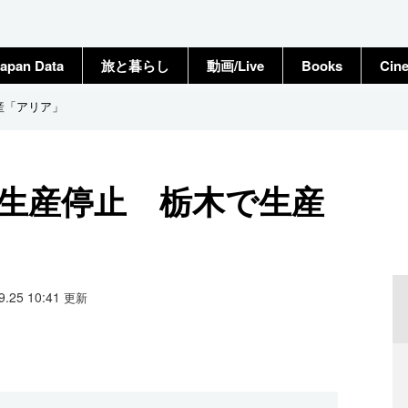
apan Data
旅と暮らし
動画/Live
Books
Cin
産「アリア」
V生産停止 栃木で生産
09.25 10:41
更新