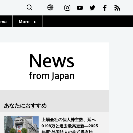
ema
More
English
Topics
简体字
Images
News
繁體字
People
Français
from Japan
東京
Español
お知らせ
العربية
あなたにおすすめ
Русский
上場会社の個人株主数、延べ
9198万と過去最高更新―2025
年度:外国法人の株式保有比率