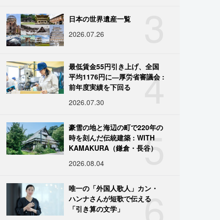
3
日本の世界遺産一覧
2026.07.26
4
最低賃金55円引き上げ、全国
平均1176円に―厚労省審議会 :
前年度実績を下回る
2026.07.30
5
豪雪の地と海辺の町で220年の
時を刻んだ伝統建築 : WITH
KAMAKURA（鎌倉・長谷）
2026.08.04
6
唯一の「外国人歌人」カン・
ハンナさんが短歌で伝える
「引き算の文学」