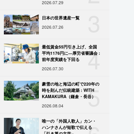
2026.07.29
3
日本の世界遺産一覧
2026.07.26
4
最低賃金55円引き上げ、全国
平均1176円に―厚労省審議会 :
前年度実績を下回る
2026.07.30
5
豪雪の地と海辺の町で220年の
時を刻んだ伝統建築 : WITH
KAMAKURA（鎌倉・長谷）
2026.08.04
6
唯一の「外国人歌人」カン・
ハンナさんが短歌で伝える
「引き算の文学」