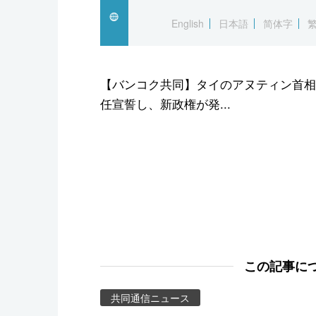
スポーツ・東京2020
English
日本語
简体字
【バンコク共同】タイのアヌティン首相
任宣誓し、新政権が発...
この記事に
共同通信ニュース