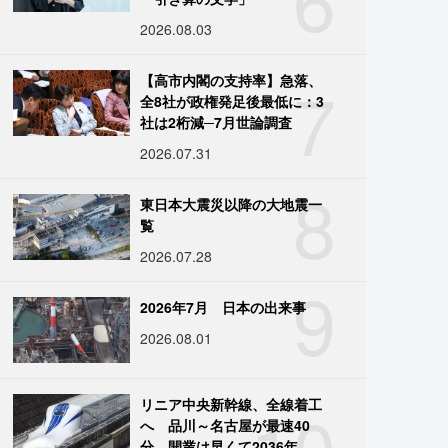
2026.08.03
7
【高市内閣の支持率】急落、
全8社が政権発足後最低に：3
社は2桁減─7月世論調査
2026.07.31
8
東日本大震災以降の大地震一
覧
2026.07.28
9
2026年7月 日本の出来事
2026.08.01
10
リニア中央新幹線、全線着工
へ 品川～名古屋が最速40
分、開業は早くて2036年