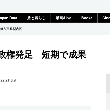
apan Data
旅と暮らし
動画/Live
Books
Cin
狙う実務型内閣
政権発足 短期で成果
4 22:21
更新