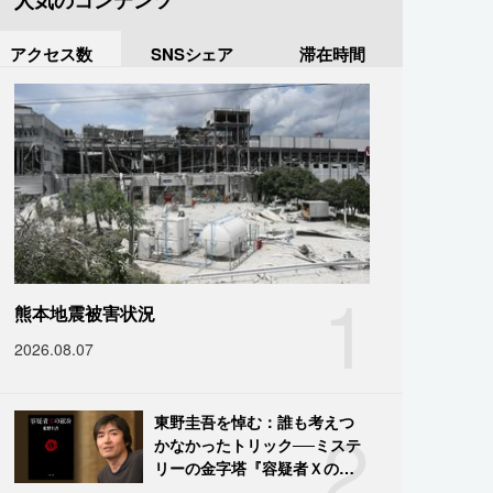
人気のコンテンツ
アクセス数
SNSシェア
滞在時間
1
熊本地震被害状況
2026.08.07
2
東野圭吾を悼む：誰も考えつ
かなかったトリック──ミステ
リーの金字塔『容疑者Ｘの献
身』の舞台裏