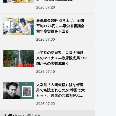
2026.07.28
最低賃金55円引き上げ、全国
平均1176円に―厚労省審議会 :
前年度実績を下回る
2026.07.30
上半期の訪日客、コロナ禍以
来のマイナス―政府観光局 : 中
国からの客数減響く
2026.07.15
太宰治『人間失格』はなぜ海
外でも読まれるのか:韓国で大
ヒット、若者の共感を呼ぶ
「道化」の心理
2026.07.22