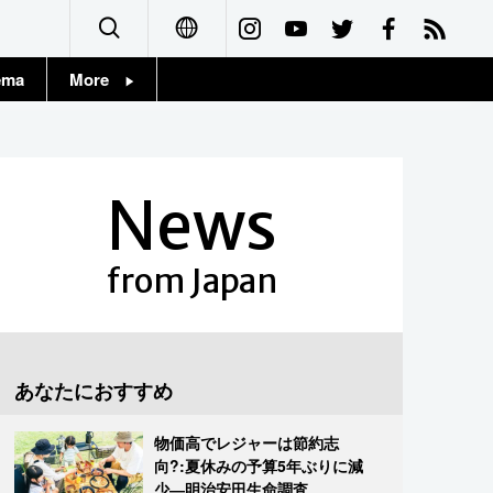
ema
More
English
Topics
简体字
Images
News
繁體字
People
Français
from Japan
東京
Español
お知らせ
العربية
あなたにおすすめ
Русский
物価高でレジャーは節約志
向?:夏休みの予算5年ぶりに減
少―明治安田生命調査