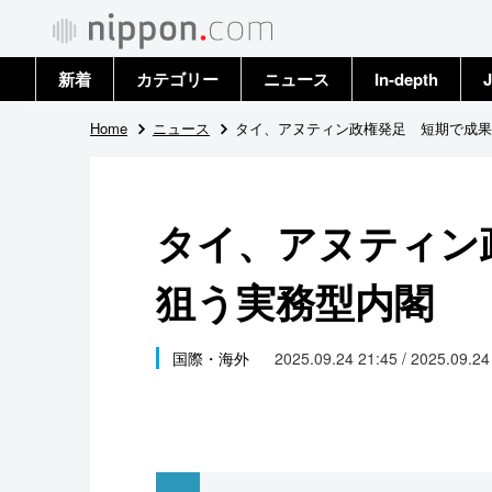
新着
カテゴリー
ニュース
In-depth
J
政治・外交
トップ
Home
ニュース
タイ、アヌティン政権発足 短期で成果
経済・ビジネス
アーカイブ
タイ、アヌティン
国際
狙う実務型内閣
社会
文化
国際・海外
2025.09.24 21:45 / 2025.09.2
科学・技術
暮らし