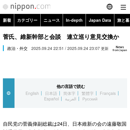
新着
カテゴリー
ニュース
In-depth
Japan Data
旅と暮
English
政治・外交
Topics
菅氏、維新幹部と会談 連立巡り意見交換か
简体字
News
経済・ビジネス
政治・外交
2025.09.24 22:51 / 2025.09.24 23:07
Images
更新
繁體字
from Japan
カテゴリー
国際・海外
People
Français
政治・外交
ニュース
社会
東京
Español
他の言語で読む
経済・ビジネス
トップ
In-depth
文化
お知らせ
English
日本語
简体字
繁體字
Français
العربية
Español
العربية
Русский
国際
アーカイブ
Japan Data
科学・技術
Русский
社会
旅と暮らし
暮らし
自民党の菅義偉副総裁は24日、日本維新の会の遠藤敬国