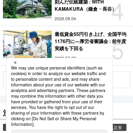
4
刻んだ伝統建築 : WITH
KAMAKURA（鎌倉・長谷）
2026.08.04
最低賃金55円引き上げ、全国平均
5
1176円に―厚労省審議会 : 前年度
実績を下回る
2026.07.30
もっと見る
注目のキーワード
共同通信ニュース
気象・災害
災害
自然災害