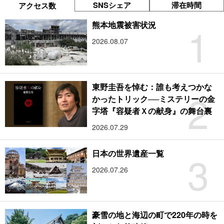
SNSシェア
滞在時間
アクセス数
1
熊本地震被害状況
2026.08.07
東野圭吾を悼む：誰も考えつかな
2
かったトリック──ミステリーの金
字塔『容疑者Ｘの献身』の舞台裏
2026.07.29
3
日本の世界遺産一覧
2026.07.26
豪雪の地と海辺の町で220年の時を