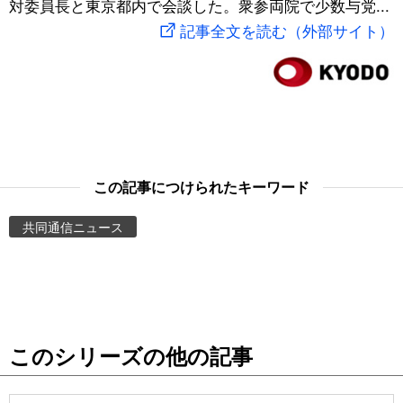
対委員長と東京都内で会談した。衆参両院で少数与党...
スポーツ・東京2020
文化
動画/Live
記事全文を読む（外部サイト）
科学・技術
Books
暮らし
Cinema
スポーツ・東京2020
Topics
この記事につけられたキーワード
共同通信ニュース
Images
People
東京
このシリーズの他の記事
お知らせ