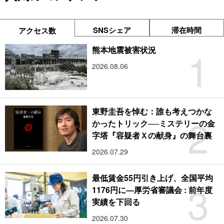
SNSシェア
滞在時間
アクセス数
1
熊本地震被害状況
2026.08.06
東野圭吾を悼む：誰も考えつかな
2
かったトリック──ミステリーの金
字塔『容疑者Ｘの献身』の舞台裏
2026.07.29
最低賃金55円引き上げ、全国平均
3
1176円に―厚労省審議会 : 前年度
実績を下回る
2026.07.30