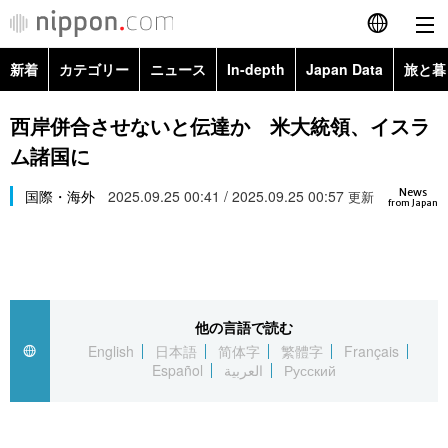
新着
カテゴリー
ニュース
In-depth
Japan Data
旅と暮
English
政治・外交
Topics
西岸併合させないと伝達か 米大統領、イスラ
简体字
ム諸国に
経済・ビジネス
Images
繁體字
カテゴリー
News
国際・海外
2025.09.25 00:41 / 2025.09.25 00:57
更新
from Japan
国際・海外
People
Français
政治・外交
ニュース
社会
東京
Español
経済・ビジネス
トップ
In-depth
文化
お知らせ
العربية
他の言語で読む
English
日本語
简体字
繁體字
Français
国際
アーカイブ
Japan Data
科学・技術
Español
العربية
Русский
Русский
社会
旅と暮らし
暮らし