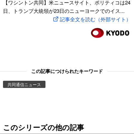
【ワシントン共同】米ニュースサイト、ポリティコは24
スポーツ・東京2020
文化
動画/Live
日、トランプ大統領が23日のニューヨークでのイス...
記事全文を読む（外部サイト）
科学・技術
Books
暮らし
Cinema
スポーツ・東京2020
Topics
この記事につけられたキーワード
Images
共同通信ニュース
People
東京
このシリーズの他の記事
お知らせ