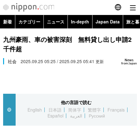
新着
カテゴリー
ニュース
In-depth
Japan Data
旅と暮
English
政治・外交
Topics
九州豪雨、車の被害深刻 無料貸し出し申請2
简体字
千件超
経済・ビジネス
Images
繁體字
カテゴリー
News
社会
2025.09.25 05:25 / 2025.09.25 05:41
更新
from Japan
国際・海外
People
Français
政治・外交
ニュース
社会
東京
Español
経済・ビジネス
トップ
In-depth
文化
お知らせ
العربية
他の言語で読む
English
日本語
简体字
繁體字
Français
国際
アーカイブ
Japan Data
科学・技術
Español
العربية
Русский
Русский
社会
旅と暮らし
暮らし