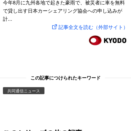
今年8月に九州各地で起きた豪雨で、被災者に車を無料
スポーツ・東京2020
文化
動画/Live
で貸し出す日本カーシェアリング協会への申し込みが
計...
科学・技術
Books
記事全文を読む（外部サイト）
暮らし
Cinema
スポーツ・東京2020
Topics
Images
この記事につけられたキーワード
共同通信ニュース
People
東京
お知らせ