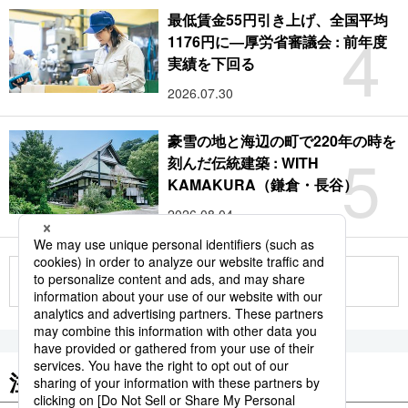
最低賃金55円引き上げ、全国平均
4
1176円に―厚労省審議会 : 前年度
実績を下回る
2026.07.30
豪雪の地と海辺の町で220年の時を
5
刻んだ伝統建築 : WITH
KAMAKURA（鎌倉・長谷）
2026.08.04
もっと見る
注目のキーワード