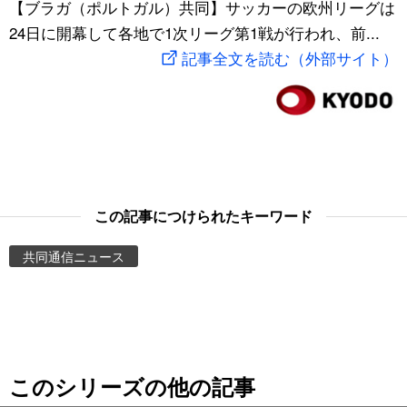
【ブラガ（ポルトガル）共同】サッカーの欧州リーグは
スポーツ・東京2020
文化
動画/Live
24日に開幕して各地で1次リーグ第1戦が行われ、前...
記事全文を読む（外部サイト）
科学・技術
Books
暮らし
Cinema
スポーツ・東京2020
Topics
この記事につけられたキーワード
Images
共同通信ニュース
People
東京
このシリーズの他の記事
お知らせ