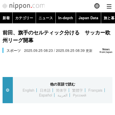
新着
カテゴリー
ニュース
In-depth
Japan Data
旅と暮
English
政治・外交
Topics
前田、旗手のセルティック分ける サッカー欧
简体字
州リーグ開幕
経済・ビジネス
Images
繁體字
カテゴリー
News
スポーツ
2025.09.25 08:23 / 2025.09.25 08:39
更新
from Japan
国際・海外
People
Français
政治・外交
ニュース
社会
東京
Español
経済・ビジネス
トップ
In-depth
文化
お知らせ
العربية
他の言語で読む
English
日本語
简体字
繁體字
Français
国際
アーカイブ
Japan Data
科学・技術
Español
العربية
Русский
Русский
社会
旅と暮らし
暮らし