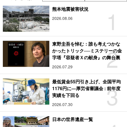
1
熊本地震被害状況
2026.08.06
東野圭吾を悼む：誰も考えつかな
2
かったトリック──ミステリーの金
字塔『容疑者Ｘの献身』の舞台裏
2026.07.29
最低賃金55円引き上げ、全国平均
3
1176円に―厚労省審議会 : 前年度
実績を下回る
2026.07.30
日本の世界遺産一覧