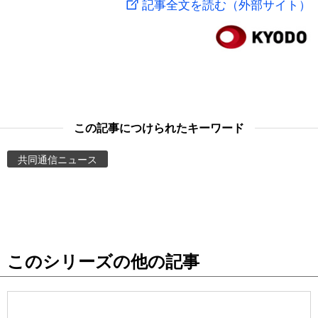
記事全文を読む（外部サイト）
スポーツ・東京2020
文化
動画/Live
科学・技術
Books
暮らし
Cinema
この記事につけられたキーワード
スポーツ・東京2020
Topics
共同通信ニュース
Images
People
このシリーズの他の記事
東京
お知らせ