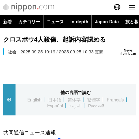
新着
カテゴリー
ニュース
In-depth
Japan Data
旅と暮
English
政治・外交
Topics
クロスボウ4人殺傷、起訴内容認める
简体字
News
経済・ビジネス
社会
2025.09.25 10:16 / 2025.09.25 10:33
Images
更新
繁體字
from Japan
カテゴリー
国際・海外
People
Français
政治・外交
ニュース
社会
東京
Español
他の言語で読む
経済・ビジネス
トップ
In-depth
文化
お知らせ
English
日本語
简体字
繁體字
Français
العربية
Español
العربية
Русский
国際
アーカイブ
Japan Data
科学・技術
Русский
社会
旅と暮らし
暮らし
共同通信ニュース速報