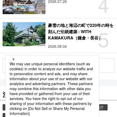
4
2026.07.26
豪雪の地と海辺の町で220年の時を
5
刻んだ伝統建築 : WITH
KAMAKURA（鎌倉・長谷）
2026.08.04
もっと見る
注目のキーワード
共同通信ニュース
和食
気象・災害
気象庁
食材
災害
地震
津波
観光