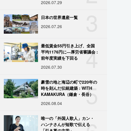
2026.07.29
3
日本の世界遺産一覧
2026.07.26
4
最低賃金55円引き上げ、全国
平均1176円に―厚労省審議会 :
前年度実績を下回る
2026.07.30
5
豪雪の地と海辺の町で220年の
時を刻んだ伝統建築 : WITH
KAMAKURA（鎌倉・長谷）
2026.08.04
6
唯一の「外国人歌人」カン・
ハンナさんが短歌で伝える
「引き算の文学」