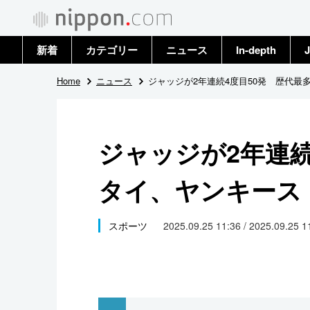
新着
カテゴリー
ニュース
In-depth
J
政治・外交
トップ
Home
ニュース
ジャッジが2年連続4度目50発 歴代最
経済・ビジネス
アーカイブ
ジャッジが2年連続
国際
タイ、ヤンキース
社会
文化
スポーツ
2025.09.25 11:36 / 2025.09.25 
科学・技術
暮らし