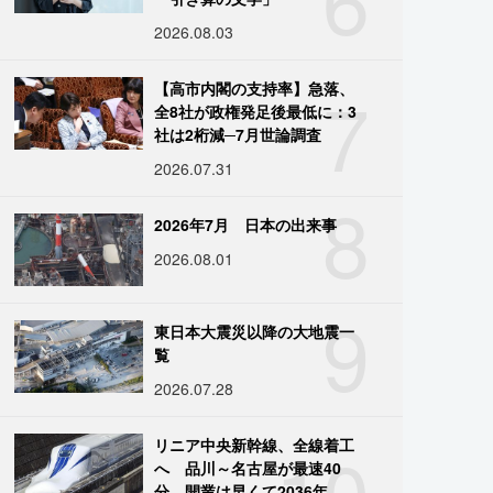
2026.08.03
7
【高市内閣の支持率】急落、
全8社が政権発足後最低に：3
社は2桁減─7月世論調査
2026.07.31
8
2026年7月 日本の出来事
2026.08.01
9
東日本大震災以降の大地震一
覧
2026.07.28
10
リニア中央新幹線、全線着工
へ 品川～名古屋が最速40
分、開業は早くて2036年