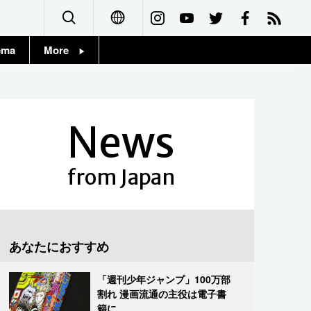
ema
More
English
Topics
简体字
Images
News
繁體字
People
Français
from Japan
東京
Español
お知らせ
العربية
あなたにおすすめ
Русский
「週刊少年ジャンプ」100万部
割れ 漫画流通の主役は電子書
籍に