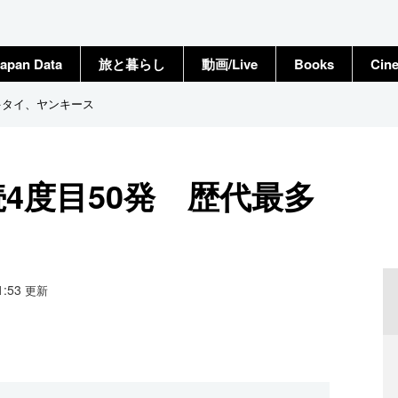
apan Data
旅と暮らし
動画/Live
Books
Cin
多タイ、ヤンキース
4度目50発 歴代最多
11:53
更新