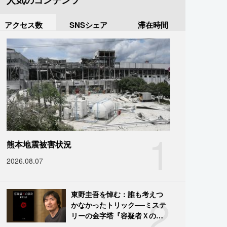
人気のコンテンツ
アクセス数
SNSシェア
滞在時間
1
熊本地震被害状況
2026.08.07
2
東野圭吾を悼む：誰も考えつ
かなかったトリック──ミステ
リーの金字塔『容疑者Ｘの献
身』の舞台裏