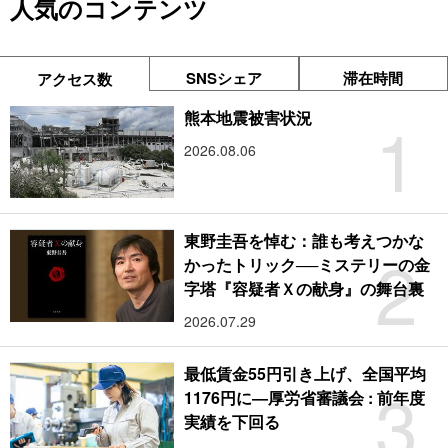
人気のコンテンツ
SNSシェア
滞在時間
アクセス数
1
熊本地震被害状況
2026.08.06
東野圭吾を悼む：誰も考えつかな
2
かったトリック──ミステリーの金
字塔『容疑者Ｘの献身』の舞台裏
2026.07.29
最低賃金55円引き上げ、全国平均
3
1176円に―厚労省審議会 : 前年度
実績を下回る