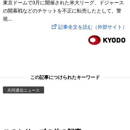
東京ドームで3月に開催された米大リーグ、ドジャース
スポーツ・東京2020
文化
動画/Live
の開幕戦などのチケットを不正に転売したとして、警
視...
科学・技術
Books
記事全文を読む（外部サイト）
暮らし
Cinema
スポーツ・東京2020
Topics
Images
この記事につけられたキーワード
共同通信ニュース
People
東京
お知らせ