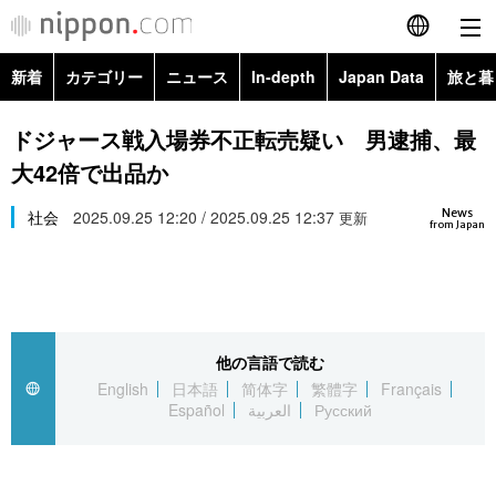
新着
カテゴリー
ニュース
In-depth
Japan Data
旅と暮
English
政治・外交
Topics
ドジャース戦入場券不正転売疑い 男逮捕、最
简体字
大42倍で出品か
経済・ビジネス
Images
繁體字
カテゴリー
News
社会
2025.09.25 12:20 / 2025.09.25 12:37
更新
from Japan
国際・海外
People
Français
政治・外交
ニュース
社会
東京
Español
経済・ビジネス
トップ
In-depth
文化
お知らせ
العربية
他の言語で読む
English
日本語
简体字
繁體字
Français
国際
アーカイブ
Japan Data
科学・技術
Español
العربية
Русский
Русский
社会
旅と暮らし
暮らし