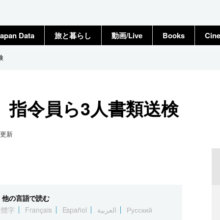
apan Data
旅と暮らし
動画/Live
Books
Cin
検
、指令員ら3人書類送検
更新
他の言語で読む
繁體字
Français
Español
العربية
Русский