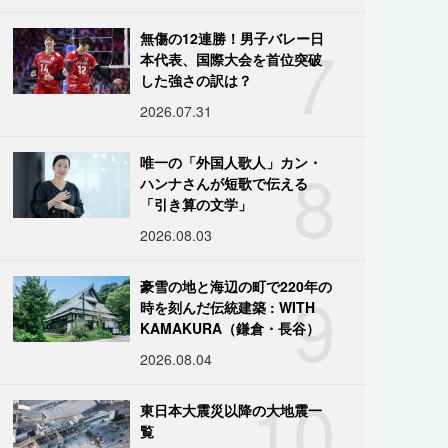
7
無傷の12連勝！男子バレー日
本代表、国際大会を首位突破
した強さの訳は？
2026.07.31
8
唯一の「外国人歌人」カン・
ハンナさんが短歌で伝える
「引き算の文学」
2026.08.03
9
豪雪の地と海辺の町で220年の
時を刻んだ伝統建築 : WITH
KAMAKURA（鎌倉・長谷）
2026.08.04
10
東日本大震災以降の大地震一
覧