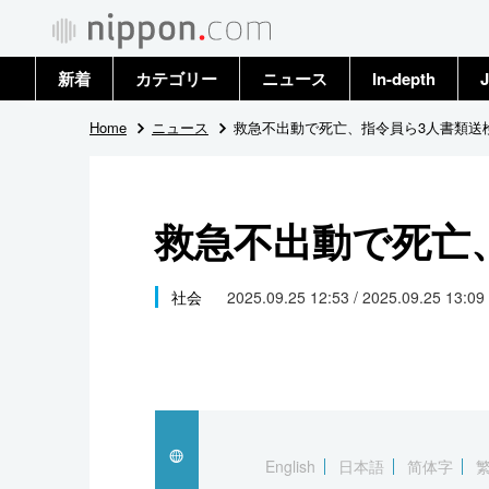
新着
カテゴリー
ニュース
In-depth
J
政治・外交
トップ
Home
ニュース
救急不出動で死亡、指令員ら3人書類送
経済・ビジネス
アーカイブ
救急不出動で死亡
国際
社会
社会
2025.09.25 12:53 / 2025.09.25 13:09
文化
科学・技術
暮らし
English
日本語
简体字