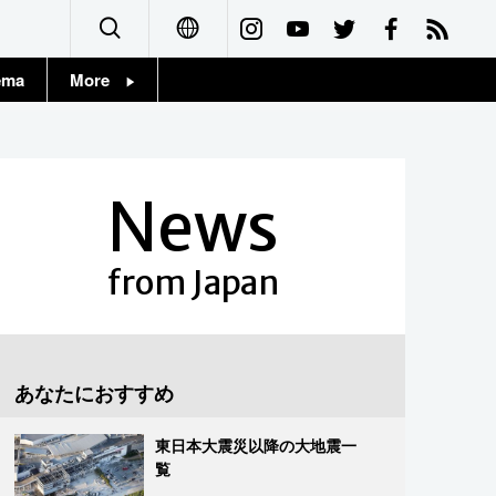
ema
More
English
Topics
简体字
Images
News
繁體字
People
Français
from Japan
東京
Español
お知らせ
العربية
あなたにおすすめ
Русский
東日本大震災以降の大地震一
覧