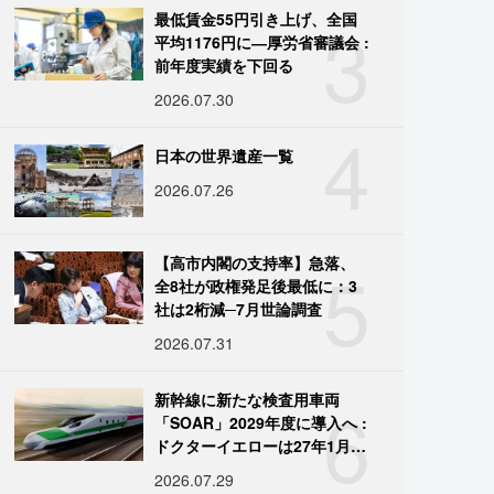
3
最低賃金55円引き上げ、全国
平均1176円に―厚労省審議会 :
前年度実績を下回る
2026.07.30
4
日本の世界遺産一覧
2026.07.26
5
【高市内閣の支持率】急落、
全8社が政権発足後最低に：3
社は2桁減─7月世論調査
2026.07.31
6
新幹線に新たな検査用車両
「SOAR」2029年度に導入へ :
ドクターイエローは27年1月に
引退
2026.07.29