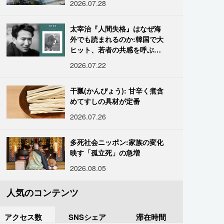
2026.07.28
太宰治『人間失格』はなぜ海
外でも読まれるのか:韓国で大
ヒット、若者の共感を呼ぶ
「道化」の心理
2026.07.22
干瓢(かんぴょう): 甘辛く煮含
めてすしの具材が定番
2026.07.26
多死社会ニッポン:家族の変化
映す「孤立死」の急増
2026.08.05
人気のコンテンツ
アクセス数
SNSシェア
滞在時間