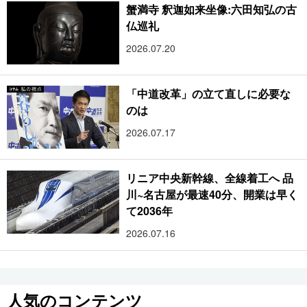
蟹満寺 釈迦如来坐像:六田知弘の古
仏巡礼
2026.07.20
「中道改革」の立て直しに必要な
のは
2026.07.17
リニア中央新幹線、全線着工へ 品
川~名古屋が最速40分、開業は早く
て2036年
2026.07.16
人気のコンテンツ