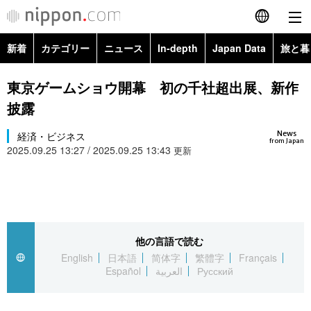
新着
カテゴリー
ニュース
In-depth
Japan Data
旅と暮
English
政治・外交
Topics
東京ゲームショウ開幕 初の千社超出展、新作
简体字
披露
経済・ビジネス
Images
繁體字
カテゴリー
News
経済・ビジネス
from Japan
2025.09.25 13:27 / 2025.09.25 13:43
国際・海外
更新
People
Français
政治・外交
ニュース
社会
東京
Español
経済・ビジネス
トップ
In-depth
文化
お知らせ
العربية
他の言語で読む
国際
アーカイブ
Japan Data
科学・技術
English
日本語
简体字
繁體字
Français
Русский
Español
العربية
Русский
社会
旅と暮らし
暮らし