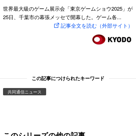
スポーツ・東京2020
世界最大級のゲーム展示会「東京ゲームショウ2025」が
文化
動画/Live
25日、千葉市の幕張メッセで開幕した。ゲーム各...
記事全文を読む（外部サイト）
科学・技術
Books
暮らし
Cinema
スポーツ・東京2020
Topics
Images
この記事につけられたキーワード
共同通信ニュース
People
東京
お知らせ
このシリーズの他の記事