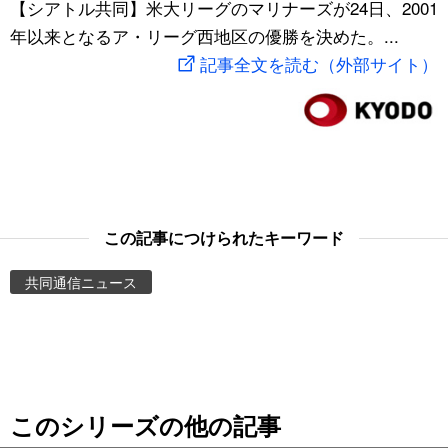
【シアトル共同】米大リーグのマリナーズが24日、2001
スポーツ・東京2020
文化
動画/Live
年以来となるア・リーグ西地区の優勝を決めた。...
記事全文を読む（外部サイト）
科学・技術
Books
暮らし
Cinema
スポーツ・東京2020
Topics
この記事につけられたキーワード
Images
共同通信ニュース
People
東京
このシリーズの他の記事
お知らせ