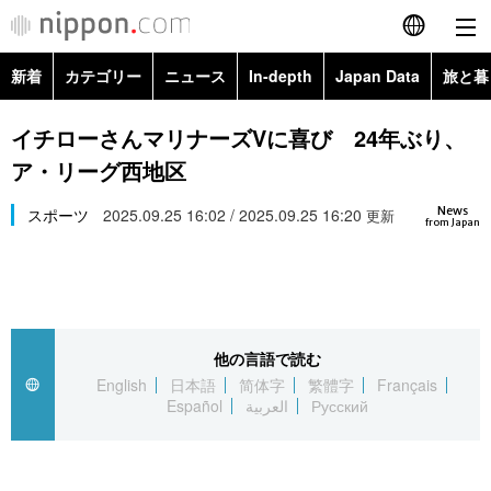
新着
カテゴリー
ニュース
In-depth
Japan Data
旅と暮
English
政治・外交
Topics
イチローさんマリナーズVに喜び 24年ぶり、
简体字
ア・リーグ西地区
経済・ビジネス
Images
繁體字
カテゴリー
News
スポーツ
2025.09.25 16:02 / 2025.09.25 16:20
更新
from Japan
国際・海外
People
Français
政治・外交
ニュース
社会
東京
Español
経済・ビジネス
トップ
In-depth
文化
お知らせ
العربية
他の言語で読む
English
日本語
简体字
繁體字
Français
国際
アーカイブ
Japan Data
科学・技術
Español
العربية
Русский
Русский
社会
旅と暮らし
暮らし