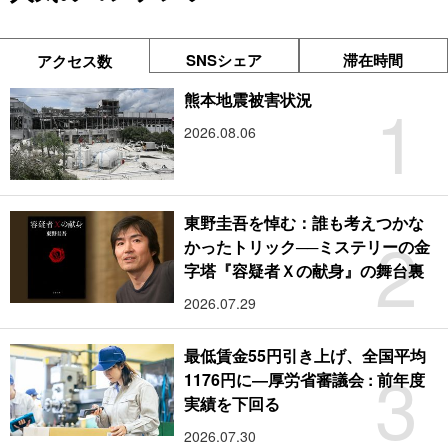
SNSシェア
滞在時間
アクセス数
1
熊本地震被害状況
2026.08.06
東野圭吾を悼む：誰も考えつかな
2
かったトリック──ミステリーの金
字塔『容疑者Ｘの献身』の舞台裏
2026.07.29
最低賃金55円引き上げ、全国平均
3
1176円に―厚労省審議会 : 前年度
実績を下回る
2026.07.30