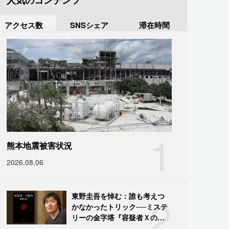
人気のコンテンツ
アクセス数
SNSシェア
滞在時間
1
熊本地震被害状況
2026.08.06
2
東野圭吾を悼む：誰も考えつ
かなかったトリック──ミステ
リーの金字塔『容疑者Ｘの献
身』の舞台裏