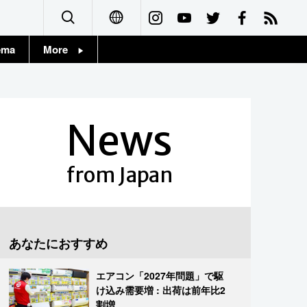
ema
More
English
Topics
简体字
Images
News
繁體字
People
Français
from Japan
東京
Español
お知らせ
العربية
あなたにおすすめ
Русский
エアコン「2027年問題」で駆
け込み需要増 : 出荷は前年比2
割増