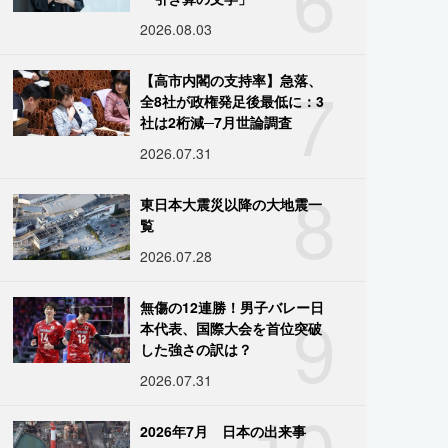
2026.08.03
7
【高市内閣の支持率】急落、
全8社が政権発足後最低に：3
社は2桁減─7月世論調査
2026.07.31
8
東日本大震災以降の大地震一
覧
2026.07.28
9
無傷の12連勝！男子バレー日
本代表、国際大会を首位突破
した強さの訳は？
2026.07.31
10
2026年7月 日本の出来事