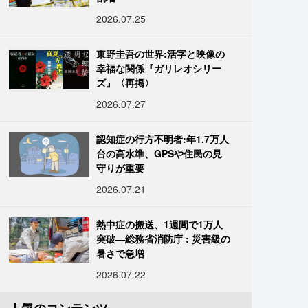
2026.07.25
東野圭吾の世界:活字と映像の
幸福な関係『ガリレオシリー
ズ』〈再掲〉
2026.07.27
認知症の行方不明者:年1.7万人
台の高水準、GPSや住民の見
守りが重要
2026.07.21
熱中症の搬送、1週間で1万人
突破―総務省消防庁 : 災害級の
暑さで急増
2026.07.22