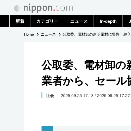
新着
カテゴリー
ニュース
In-depth
J
政治・外交
トップ
Home
ニュース
公取委、電材卸の新明電材に警告 納入
経済・ビジネス
アーカイブ
公取委、電材卸の
国際
業者から、セール
社会
文化
社会
2025.09.25 17:13 / 2025.09.25 17:27
科学・技術
暮らし