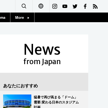
ema
More
English
Topics
简体字
Images
News
繁體字
People
Français
from Japan
東京
Español
お知らせ
العربية
あなたにおすすめ
Русский
猛暑で再び高まる「ドーム」
需要:変わる日本のスタジアム
計画