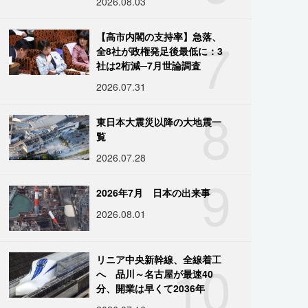
2026.08.03
7
【高市内閣の支持率】急落、
全8社が政権発足後最低に：3
社は2桁減─7月世論調査
2026.07.31
8
東日本大震災以降の大地震一
覧
2026.07.28
9
2026年7月 日本の出来事
2026.08.01
10
リニア中央新幹線、全線着工
へ 品川～名古屋が最速40
分、開業は早くて2036年