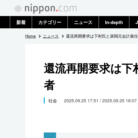
新着
カテゴリー
ニュース
In-depth
J
政治・外交
トップ
Home
ニュース
還流再開要求は下村氏と派閥元会計責任
経済・ビジネス
アーカイブ
還流再開要求は下
国際
者
社会
文化
社会
2025.09.25 17:51 / 2025.09.25 18:07
科学・技術
暮らし