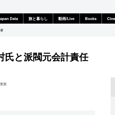
apan Data
旅と暮らし
動画/Live
Books
Cin
者
村氏と派閥元会計責任
更新