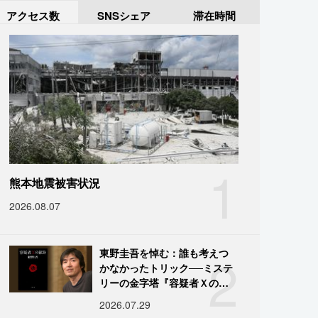
アクセス数
SNSシェア
滞在時間
1
熊本地震被害状況
2026.08.07
2
東野圭吾を悼む：誰も考えつ
かなかったトリック──ミステ
リーの金字塔『容疑者Ｘの献
身』の舞台裏
2026.07.29