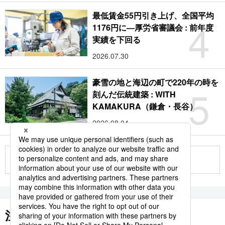
最低賃金55円引き上げ、全国平均
4
1176円に―厚労省審議会 : 前年度
実績を下回る
2026.07.30
豪雪の地と海辺の町で220年の時を
5
刻んだ伝統建築 : WITH
KAMAKURA（鎌倉・長谷）
2026.08.04
もっと見る
注目のキーワード