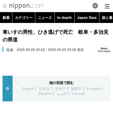
新着
カテゴリー
ニュース
In-depth
Japan Data
旅と暮
English
政治・外交
Topics
車いすの男性、ひき逃げで死亡 岐阜・多治見
简体字
の県道
経済・ビジネス
Images
繁體字
カテゴリー
News
社会
2025.09.25 20:22 / 2025.09.25 20:39
更新
from Japan
国際・海外
People
Français
政治・外交
ニュース
社会
東京
Español
経済・ビジネス
トップ
In-depth
文化
お知らせ
العربية
他の言語で読む
English
日本語
简体字
繁體字
Français
国際
アーカイブ
Japan Data
科学・技術
Español
العربية
Русский
Русский
社会
旅と暮らし
暮らし