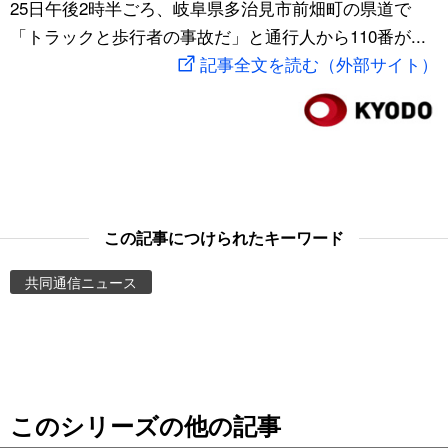
25日午後2時半ごろ、岐阜県多治見市前畑町の県道で
スポーツ・東京2020
文化
動画/Live
「トラックと歩行者の事故だ」と通行人から110番が...
記事全文を読む（外部サイト）
科学・技術
Books
暮らし
Cinema
スポーツ・東京2020
Topics
この記事につけられたキーワード
Images
共同通信ニュース
People
東京
このシリーズの他の記事
お知らせ