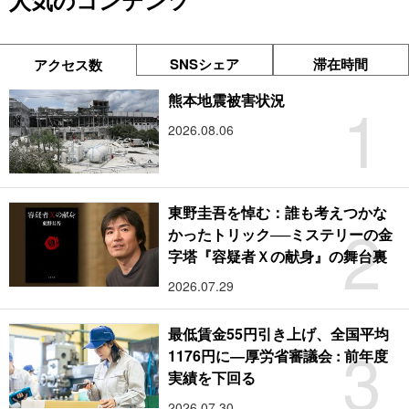
人気のコンテンツ
SNSシェア
滞在時間
アクセス数
1
熊本地震被害状況
2026.08.06
東野圭吾を悼む：誰も考えつかな
2
かったトリック──ミステリーの金
字塔『容疑者Ｘの献身』の舞台裏
2026.07.29
最低賃金55円引き上げ、全国平均
3
1176円に―厚労省審議会 : 前年度
実績を下回る
2026.07.30