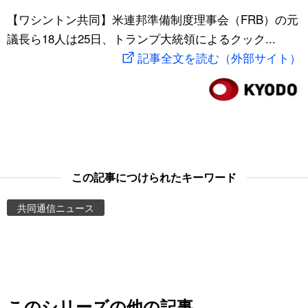
スポーツ・東京2020
【ワシントン共同】米連邦準備制度理事会（FRB）の元
文化
動画/Live
議長ら18人は25日、トランプ大統領によるクック...
記事全文を読む（外部サイト）
科学・技術
Books
暮らし
Cinema
スポーツ・東京2020
Topics
Images
この記事につけられたキーワード
共同通信ニュース
People
東京
お知らせ
このシリーズの他の記事