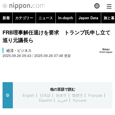
新着
カテゴリー
ニュース
In-depth
Japan Data
旅と暮
English
政治・外交
Topics
FRB理事解任退けを要求 トランプ氏申し立て
简体字
巡り元議長ら
経済・ビジネス
Images
繁體字
カテゴリー
News
経済・ビジネス
from Japan
2025.09.26 05:43 / 2025.09.26 07:48
国際・海外
更新
People
Français
政治・外交
ニュース
社会
東京
Español
経済・ビジネス
トップ
In-depth
文化
お知らせ
العربية
他の言語で読む
国際
アーカイブ
Japan Data
科学・技術
English
日本語
简体字
繁體字
Français
Русский
Español
العربية
Русский
社会
旅と暮らし
暮らし