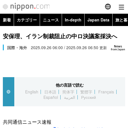
新着
カテゴリー
ニュース
In-depth
Japan Data
旅と暮
English
政治・外交
Topics
安保理、イラン制裁阻止の中ロ決議案採決へ
简体字
News
経済・ビジネス
国際・海外
2025.09.26 06:00 / 2025.09.26 06:50
Images
更新
繁體字
from Japan
カテゴリー
国際・海外
People
Français
政治・外交
ニュース
社会
東京
Español
他の言語で読む
経済・ビジネス
トップ
In-depth
文化
お知らせ
English
日本語
简体字
繁體字
Français
العربية
Español
العربية
Русский
国際
アーカイブ
Japan Data
科学・技術
Русский
社会
旅と暮らし
暮らし
共同通信ニュース速報