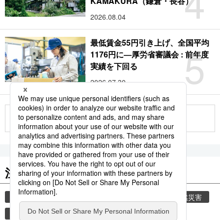
4
KAMAKURA（鎌倉・長谷）
2026.08.04
最低賃金55円引き上げ、全国平均
5
1176円に―厚労省審議会 : 前年度
実績を下回る
2026.07.30
もっと見る
注目のキーワード
共同通信ニュース
気象・災害
災害
自然災害
避難所
時事通信ニュース
旅
観光