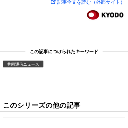
記事全文を読む（外部サイト）
スポーツ・東京2020
文化
動画/Live
科学・技術
Books
暮らし
Cinema
この記事につけられたキーワード
スポーツ・東京2020
Topics
共同通信ニュース
Images
People
このシリーズの他の記事
東京
お知らせ