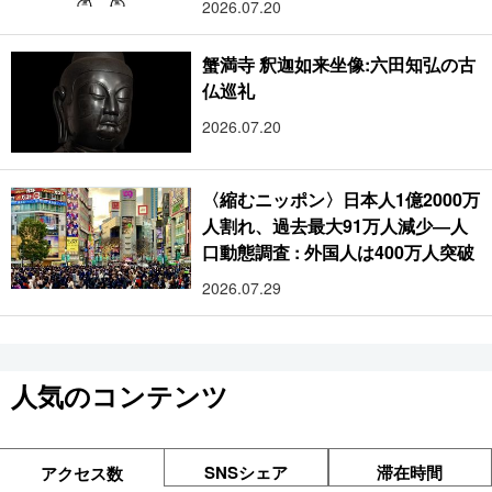
2026.07.20
蟹満寺 釈迦如来坐像:六田知弘の古
仏巡礼
2026.07.20
〈縮むニッポン〉日本人1億2000万
人割れ、過去最大91万人減少―人
口動態調査 : 外国人は400万人突破
2026.07.29
人気のコンテンツ
SNSシェア
滞在時間
アクセス数