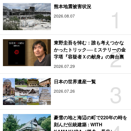
1
熊本地震被害状況
2026.08.07
東野圭吾を悼む：誰も考えつかな
2
かったトリック──ミステリーの金
字塔『容疑者Ｘの献身』の舞台裏
2026.07.29
3
日本の世界遺産一覧
2026.07.26
豪雪の地と海辺の町で220年の時を
刻んだ伝統建築 : WITH