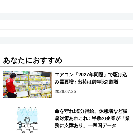
公式SNS
あなたにおすすめ
エアコン「2027年問題」で駆け込
み需要増 : 出荷は前年比2割増
2026.07.25
命を守れ!塩分補給、休憩増など猛
暑対策あれこれ : 半数の企業が「業
務に支障あり」―帝国データ