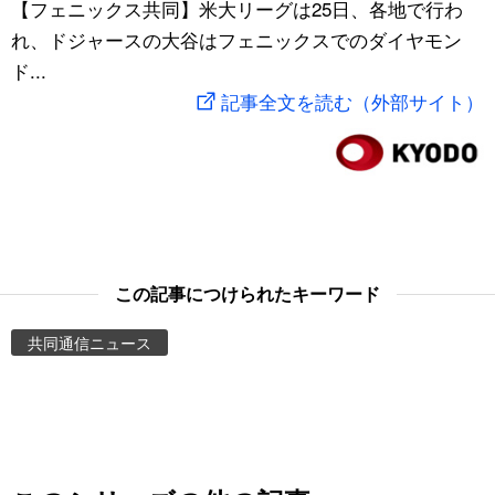
【フェニックス共同】米大リーグは25日、各地で行わ
スポーツ・東京2020
文化
動画/Live
れ、ドジャースの大谷はフェニックスでのダイヤモン
ド...
科学・技術
Books
記事全文を読む（外部サイト）
暮らし
Cinema
スポーツ・東京2020
Topics
Images
この記事につけられたキーワード
共同通信ニュース
People
東京
お知らせ