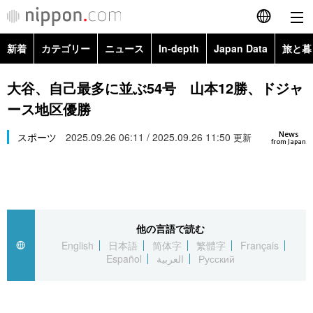
新着
カテゴリー
ニュース
In-depth
Japan Data
旅と暮
English
政治・外交
Topics
大谷、自己最多に並ぶ54号 山本12勝、ドジャ
简体字
ース地区優勝
経済・ビジネス
Images
繁體字
カテゴリー
News
スポーツ
2025.09.26 06:11 / 2025.09.26 11:50
更新
from Japan
国際・海外
People
Français
政治・外交
ニュース
社会
東京
Español
経済・ビジネス
トップ
In-depth
文化
お知らせ
العربية
他の言語で読む
English
日本語
简体字
繁體字
Français
国際
アーカイブ
Japan Data
科学・技術
Español
العربية
Русский
Русский
社会
旅と暮らし
暮らし