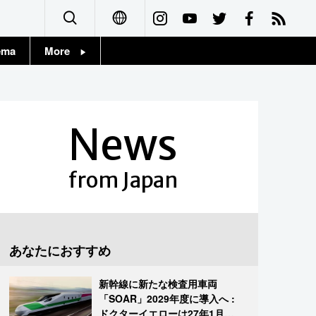
ema
More
English
Topics
简体字
Images
News
繁體字
People
Français
from Japan
東京
Español
お知らせ
العربية
あなたにおすすめ
Русский
新幹線に新たな検査用車両
「SOAR」2029年度に導入へ :
ドクターイエローは27年1月に