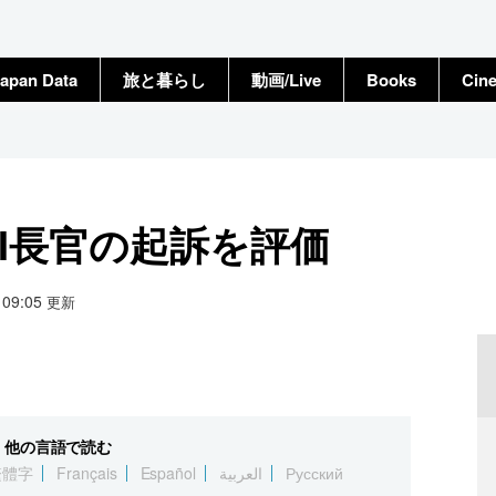
apan Data
旅と暮らし
動画/Live
Books
Cin
I長官の起訴を評価
6 09:05
更新
他の言語で読む
繁體字
Français
Español
العربية
Русский