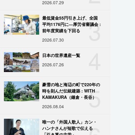
2026.07.29
3
最低賃金55円引き上げ、全国
平均1176円に―厚労省審議会 :
前年度実績を下回る
2026.07.30
4
日本の世界遺産一覧
2026.07.26
5
豪雪の地と海辺の町で220年の
時を刻んだ伝統建築 : WITH
KAMAKURA（鎌倉・長谷）
2026.08.04
6
唯一の「外国人歌人」カン・
ハンナさんが短歌で伝える
「引き算の文学」