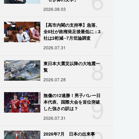
2026.08.03
7
【高市内閣の支持率】急落、
全8社が政権発足後最低に：3
社は2桁減─7月世論調査
2026.07.31
8
東日本大震災以降の大地震一
覧
2026.07.28
9
無傷の12連勝！男子バレー日
本代表、国際大会を首位突破
した強さの訳は？
2026.07.31
10
2026年7月 日本の出来事