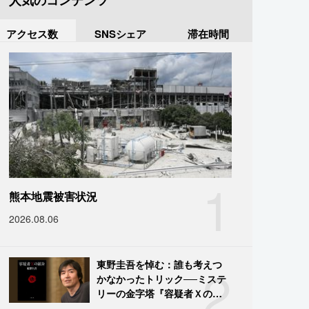
人気のコンテンツ
アクセス数
SNSシェア
滞在時間
1
熊本地震被害状況
2026.08.06
2
東野圭吾を悼む：誰も考えつ
かなかったトリック──ミステ
リーの金字塔『容疑者Ｘの献
身』の舞台裏