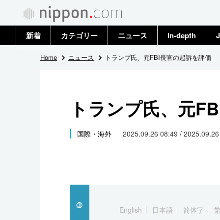
新着
カテゴリー
ニュース
In-depth
J
政治・外交
トップ
Home
ニュース
トランプ氏、元FBI長官の起訴を評価
経済・ビジネス
アーカイブ
トランプ氏、元FB
国際
社会
国際・海外
2025.09.26 08:49 / 2025.09.2
文化
科学・技術
暮らし
English
日本語
简体字