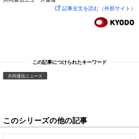
記事全文を読む（外部サイト）
スポーツ・東京2020
文化
動画/Live
科学・技術
Books
暮らし
Cinema
この記事につけられたキーワード
スポーツ・東京2020
Topics
共同通信ニュース
Images
People
東京
このシリーズの他の記事
お知らせ