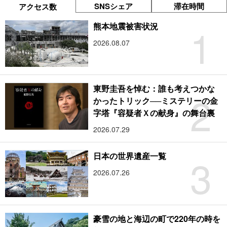
SNSシェア
滞在時間
アクセス数
1
熊本地震被害状況
2026.08.07
東野圭吾を悼む：誰も考えつかな
2
かったトリック──ミステリーの金
字塔『容疑者Ｘの献身』の舞台裏
2026.07.29
3
日本の世界遺産一覧
2026.07.26
豪雪の地と海辺の町で220年の時を