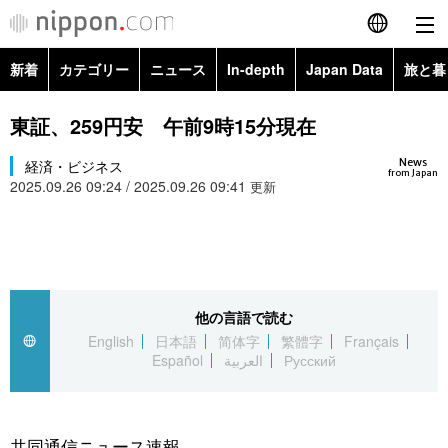
新着
カテゴリー
ニュース
In-depth
Japan Data
旅と暮
English
政治・外交
Topics
東証、259円安 午前9時15分現在
简体字
News
経済・ビジネス
経済・ビジネス
Images
繁體字
from Japan
2025.09.26 09:24 / 2025.09.26 09:41
更新
カテゴリー
国際・海外
People
Français
政治・外交
ニュース
社会
東京
Español
経済・ビジネス
トップ
In-depth
他の言語で読む
文化
お知らせ
العربية
English
日本語
简体字
繁體字
Français
Español
العربية
Русский
国際
アーカイブ
Japan Data
科学・技術
Русский
社会
旅と暮らし
暮らし
共同通信ニュース速報