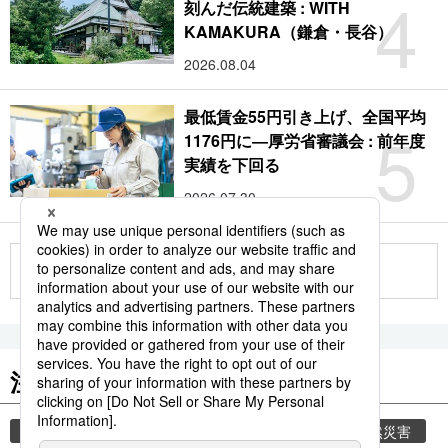
4
刻んだ伝統建築 : WITH
KAMAKURA（鎌倉・長谷）
2026.08.04
最低賃金55円引き上げ、全国平均
5
1176円に―厚労省審議会 : 前年度
実績を下回る
2026.07.30
もっと見る
注目のキーワード
共同通信ニュース
気象・災害
災害
自然災害