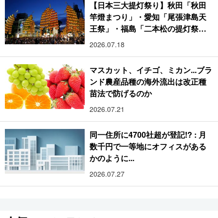
【日本三大提灯祭り】秋田「秋田
竿燈まつり」・愛知「尾張津島天
王祭」・福島「二本松の提灯祭
り」:おびただしい灯火が夜空を照
2026.07.18
らす光の祭典
マスカット、イチゴ、ミカン...ブラ
ンド農産品種の海外流出は改正種
苗法で防げるのか
2026.07.21
同一住所に4700社超が登記!? : 月
数千円で一等地にオフィスがある
かのように...
2026.07.27