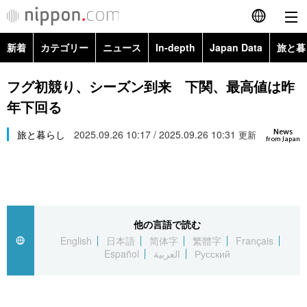
新着
カテゴリー
ニュース
In-depth
Japan Data
旅と暮
English
政治・外交
Topics
フグ初競り、シーズン到来 下関、最高値は昨
简体字
年下回る
経済・ビジネス
Images
繁體字
カテゴリー
News
旅と暮らし
2025.09.26 10:17 / 2025.09.26 10:31
更新
from Japan
国際・海外
People
Français
政治・外交
ニュース
社会
東京
Español
経済・ビジネス
トップ
In-depth
文化
お知らせ
العربية
他の言語で読む
English
日本語
简体字
繁體字
Français
国際
アーカイブ
Japan Data
科学・技術
Español
العربية
Русский
Русский
社会
旅と暮らし
暮らし