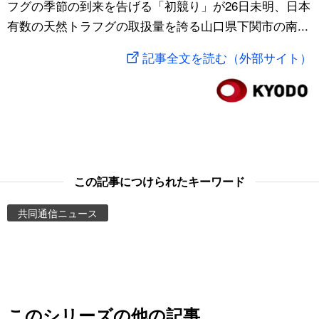
フグの季節の到来を告げる「初競り」が26日未明、日本
スポーツ・東京2020
文化
動画/Live
有数の天然トラフグの取扱量を誇る山口県下関市の南...
記事全文を読む（外部サイト）
科学・技術
Books
暮らし
Cinema
スポーツ・東京2020
Topics
この記事につけられたキーワード
Images
共同通信ニュース
People
東京
お知らせ
このシリーズの他の記事