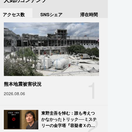
人気のコンテンツ
アクセス数
SNSシェア
滞在時間
1
熊本地震被害状況
2026.08.06
2
東野圭吾を悼む：誰も考えつ
かなかったトリック──ミステ
リーの金字塔『容疑者Ｘの献
身』の舞台裏