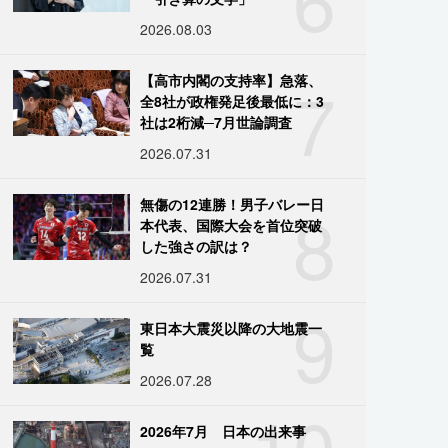
2026.08.03
7
【高市内閣の支持率】急落、
全8社が政権発足後最低に：3
社は2桁減─7月世論調査
2026.07.31
8
無傷の12連勝！男子バレー日
本代表、国際大会を首位突破
した強さの訳は？
2026.07.31
9
東日本大震災以降の大地震一
覧
2026.07.28
10
2026年7月 日本の出来事