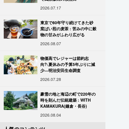
2026.07.17
東京で80年守り続けてきた砂
窯ばい煎の麦茶 : 苦みの中に穀
物の甘みがふわり広がる
2026.08.07
物価高でレジャーは節約志
向?:夏休みの予算5年ぶりに減
少―明治安田生命調査
2026.07.28
豪雪の地と海辺の町で220年の
時を刻んだ伝統建築 : WITH
KAMAKURA(鎌倉・長谷)
2026.08.04