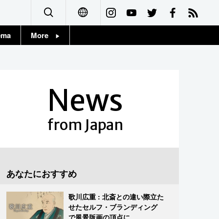
ema
More
English
Topics
简体字
Images
News
繁體字
People
Français
from Japan
東京
Español
お知らせ
العربية
あなたにおすすめ
Русский
歌川広重 : 北斎との違い際立た
せたセルフ・ブランディング
で風景版画の頂点に