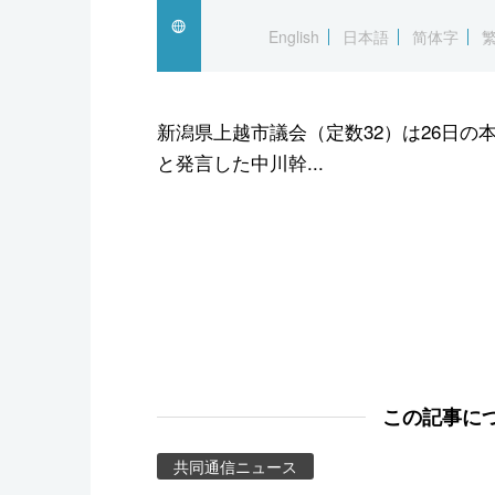
スポーツ・東京2020
English
日本語
简体字
新潟県上越市議会（定数32）は26日の
と発言した中川幹...
この記事に
共同通信ニュース