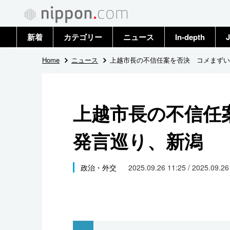
新着
カテゴリー
ニュース
In-depth
J
政治・外交
トップ
Home
ニュース
上越市長の不信任案を否決 コメまずい
経済・ビジネス
アーカイブ
上越市長の不信任
国際
発言巡り、新潟
社会
文化
政治・外交
2025.09.26 11:25 / 2025.09.2
科学・技術
暮らし