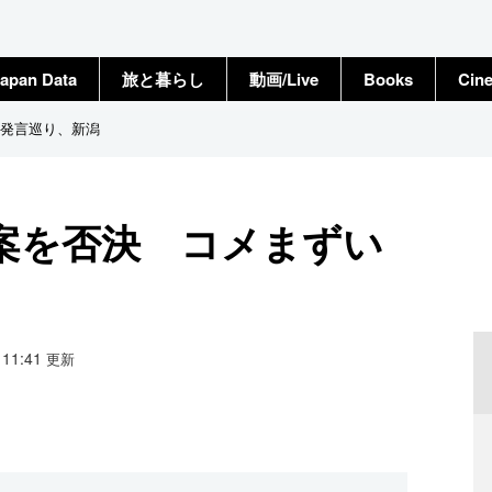
apan Data
旅と暮らし
動画/Live
Books
Cin
発言巡り、新潟
案を否決 コメまずい
6 11:41
更新