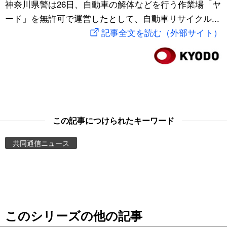
神奈川県警は26日、自動車の解体などを行う作業場「ヤ
スポーツ・東京2020
文化
動画/Live
ード」を無許可で運営したとして、自動車リサイクル...
記事全文を読む（外部サイト）
科学・技術
Books
暮らし
Cinema
スポーツ・東京2020
Topics
この記事につけられたキーワード
Images
共同通信ニュース
People
東京
このシリーズの他の記事
お知らせ