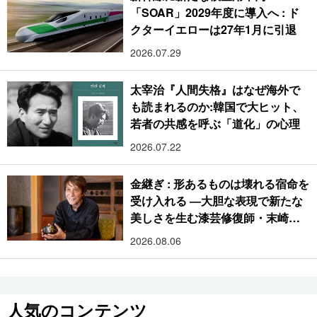
「SOAR」2029年度に導入へ : ド
クターイエローは27年1月に引退
2026.07.29
太宰治『人間失格』はなぜ海外で
も読まれるのか:韓国で大ヒット、
若者の共感を呼ぶ「道化」の心理
2026.07.22
金継ぎ : 形あるものは壊れる宿命を
受け入れる ―大胆な表現で新たな
美しさを生む漆芸修復師・末崎広
樹
2026.08.06
人気のコンテンツ