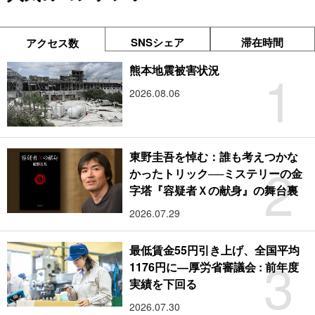
SNSシェア
滞在時間
アクセス数
1
熊本地震被害状況
2026.08.06
東野圭吾を悼む：誰も考えつかな
2
かったトリック──ミステリーの金
字塔『容疑者Ｘの献身』の舞台裏
2026.07.29
最低賃金55円引き上げ、全国平均
3
1176円に―厚労省審議会 : 前年度
実績を下回る
2026.07.30