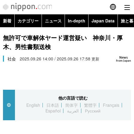
新着
カテゴリー
ニュース
In-depth
Japan Data
旅と暮
English
政治・外交
Topics
無許可で車解体ヤード運営疑い 神奈川・厚
简体字
木、男性書類送検
経済・ビジネス
Images
繁體字
カテゴリー
News
社会
2025.09.26 14:00 / 2025.09.26 17:58
更新
from Japan
国際・海外
People
Français
政治・外交
ニュース
社会
東京
Español
経済・ビジネス
トップ
In-depth
文化
お知らせ
العربية
他の言語で読む
English
日本語
简体字
繁體字
Français
国際
アーカイブ
Japan Data
科学・技術
Español
العربية
Русский
Русский
社会
旅と暮らし
暮らし