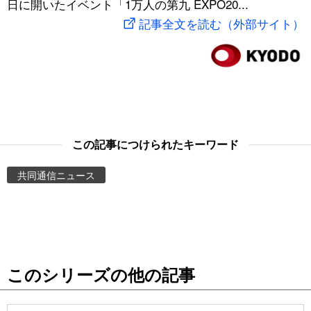
日に開いたイベント「1万人の第九 EXPO20...
スポーツ・東京2020
文化
動画/Live
記事全文を読む（外部サイト）
科学・技術
Books
暮らし
Cinema
スポーツ・東京2020
Topics
この記事につけられたキーワード
共同通信ニュース
Images
People
東京
このシリーズの他の記事
お知らせ