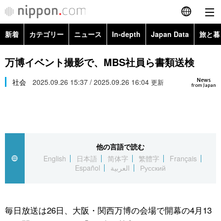
新着
カテゴリー
ニュース
In-depth
Japan Data
旅と暮
English
政治・外交
Topics
万博イベント撮影で、MBS社員ら書類送検
简体字
News
経済・ビジネス
社会
2025.09.26 15:37 / 2025.09.26 16:04
Images
更新
繁體字
from Japan
カテゴリー
国際・海外
People
Français
政治・外交
ニュース
社会
東京
Español
他の言語で読む
経済・ビジネス
トップ
In-depth
文化
お知らせ
English
日本語
简体字
繁體字
Français
العربية
Español
العربية
Русский
国際
アーカイブ
Japan Data
科学・技術
Русский
社会
旅と暮らし
暮らし
毎日放送は26日、大阪・関西万博の会場で開幕の4月13