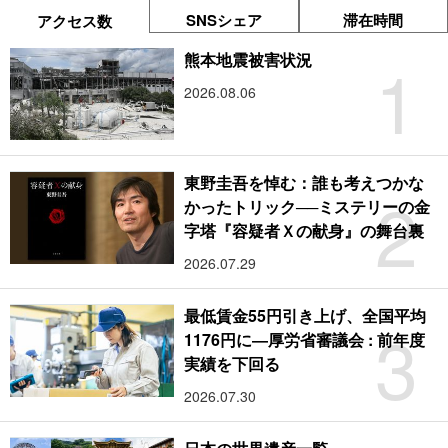
SNSシェア
滞在時間
アクセス数
1
熊本地震被害状況
2026.08.06
東野圭吾を悼む：誰も考えつかな
2
かったトリック──ミステリーの金
字塔『容疑者Ｘの献身』の舞台裏
2026.07.29
最低賃金55円引き上げ、全国平均
3
1176円に―厚労省審議会 : 前年度
実績を下回る
2026.07.30