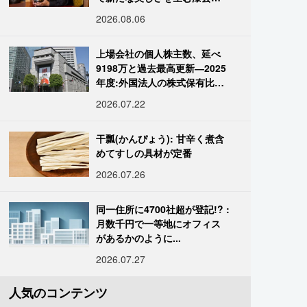
復師・末崎広樹
2026.08.06
上場会社の個人株主数、延べ
9198万と過去最高更新―2025
年度:外国法人の株式保有比率
は34.7%に
2026.07.22
干瓢(かんぴょう): 甘辛く煮含
めてすしの具材が定番
2026.07.26
同一住所に4700社超が登記!? :
月数千円で一等地にオフィス
があるかのように...
2026.07.27
人気のコンテンツ