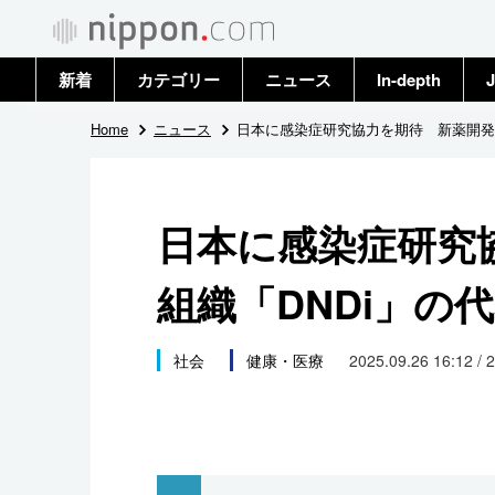
新着
カテゴリー
ニュース
In-depth
J
政治・外交
トップ
Home
ニュース
日本に感染症研究協力を期待 新薬開発組
経済・ビジネス
アーカイブ
日本に感染症研究
国際
組織「DNDi」の
社会
文化
社会
健康・医療
2025.09.26 16:12 / 
科学・技術
暮らし