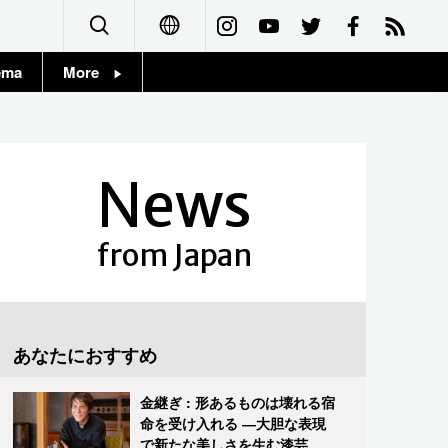
ema
More
English
Topics
简体字
Images
News
繁體字
People
Français
from Japan
東京
Español
お知らせ
العربية
あなたにおすすめ
Русский
金継ぎ : 形あるものは壊れる宿
命を受け入れる ―大胆な表現
で新たな美しさを生む漆芸修