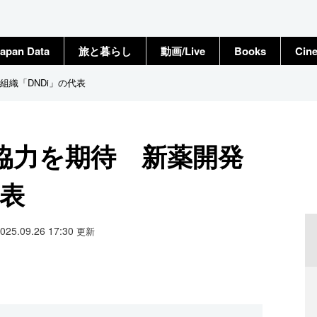
apan Data
旅と暮らし
動画/Live
Books
Cin
織「DNDi」の代表
協力を期待 新薬開発
代表
2025.09.26 17:30
更新