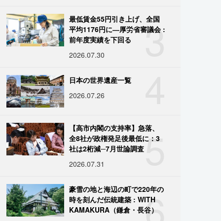
3
最低賃金55円引き上げ、全国
平均1176円に―厚労省審議会 :
前年度実績を下回る
2026.07.30
4
日本の世界遺産一覧
2026.07.26
5
【高市内閣の支持率】急落、
全8社が政権発足後最低に：3
社は2桁減─7月世論調査
2026.07.31
6
豪雪の地と海辺の町で220年の
時を刻んだ伝統建築 : WITH
KAMAKURA（鎌倉・長谷）