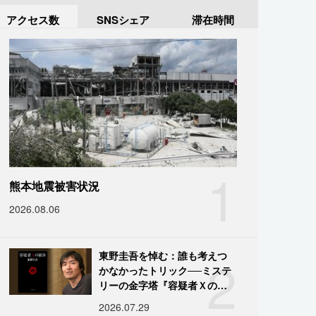
アクセス数
SNSシェア
滞在時間
1
熊本地震被害状況
2026.08.06
2
東野圭吾を悼む：誰も考えつ
かなかったトリック──ミステ
リーの金字塔『容疑者Ｘの献
身』の舞台裏
2026.07.29