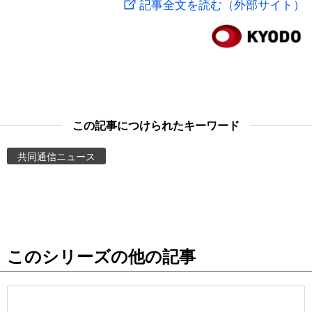
記事全文を読む（外部サイト）
スポーツ・東京2020
文化
動画/Live
科学・技術
Books
暮らし
Cinema
この記事につけられたキーワード
スポーツ・東京2020
Topics
共同通信ニュース
Images
People
このシリーズの他の記事
東京
お知らせ