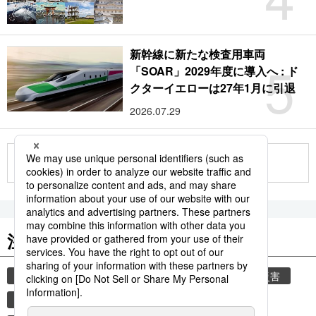
新幹線に新たな検査用車両
5
「SOAR」2029年度に導入へ : ド
クターイエローは27年1月に引退
2026.07.29
もっと見る
注目のキーワード
共同通信ニュース
気象・災害
気象庁
災害
地震
津波
熊本地震
熊本
観光