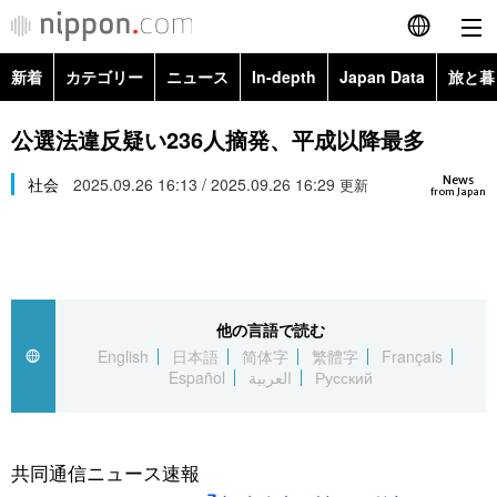
新着
カテゴリー
ニュース
In-depth
Japan Data
旅と暮
English
政治・外交
Topics
公選法違反疑い236人摘発、平成以降最多
简体字
News
経済・ビジネス
社会
2025.09.26 16:13 / 2025.09.26 16:29
Images
更新
繁體字
from Japan
カテゴリー
国際・海外
People
Français
政治・外交
ニュース
社会
東京
Español
他の言語で読む
経済・ビジネス
トップ
In-depth
文化
お知らせ
English
日本語
简体字
繁體字
Français
العربية
Español
العربية
Русский
国際
アーカイブ
Japan Data
科学・技術
Русский
社会
旅と暮らし
暮らし
共同通信ニュース速報