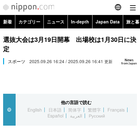
新着
カテゴリー
ニュース
In-depth
Japan Data
旅と暮
English
政治・外交
Topics
選抜大会は3月19日開幕 出場校は1月30日に決
简体字
定
経済・ビジネス
Images
繁體字
カテゴリー
News
スポーツ
2025.09.26 16:24 / 2025.09.26 16:41
更新
from Japan
国際・海外
People
Français
政治・外交
ニュース
社会
東京
Español
経済・ビジネス
トップ
In-depth
文化
お知らせ
العربية
他の言語で読む
English
日本語
简体字
繁體字
Français
国際
アーカイブ
Japan Data
科学・技術
Español
العربية
Русский
Русский
社会
旅と暮らし
暮らし