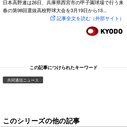
日本高野連は26日、兵庫県西宮市の甲子園球場で行う来
スポーツ・東京2020
文化
動画/Live
春の第98回選抜高校野球大会を3月19日から13...
記事全文を読む（外部サイト）
科学・技術
Books
暮らし
Cinema
スポーツ・東京2020
Topics
この記事につけられたキーワード
Images
共同通信ニュース
People
東京
このシリーズの他の記事
お知らせ