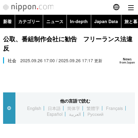
新着
カテゴリー
ニュース
In-depth
Japan Data
旅と暮
English
政治・外交
Topics
公取、番組制作会社に勧告 フリーランス法違
简体字
反
経済・ビジネス
Images
繁體字
カテゴリー
News
社会
2025.09.26 17:00 / 2025.09.26 17:17
更新
from Japan
国際・海外
People
Français
政治・外交
ニュース
社会
東京
Español
経済・ビジネス
トップ
In-depth
文化
お知らせ
العربية
他の言語で読む
English
日本語
简体字
繁體字
Français
国際
アーカイブ
Japan Data
科学・技術
Español
العربية
Русский
Русский
社会
旅と暮らし
暮らし