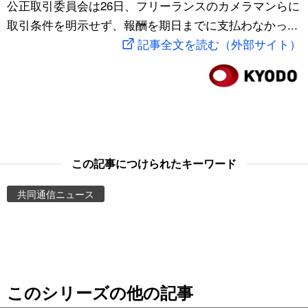
公正取引委員会は26日、フリーランスのカメラマンらに
スポーツ・東京2020
文化
動画/Live
取引条件を明示せず、報酬を期日までに支払わなかっ...
記事全文を読む（外部サイト）
科学・技術
Books
暮らし
Cinema
スポーツ・東京2020
Topics
この記事につけられたキーワード
Images
共同通信ニュース
People
東京
このシリーズの他の記事
お知らせ