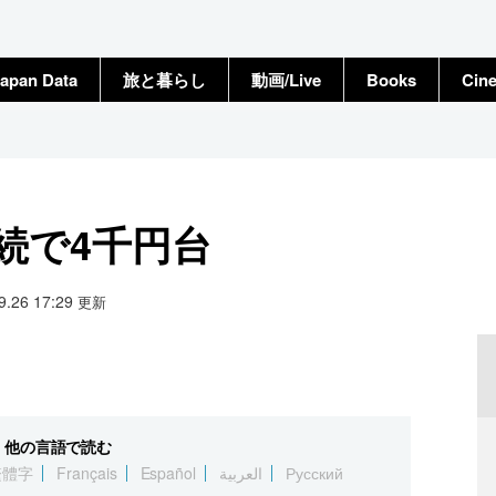
apan Data
旅と暮らし
動画/Live
Books
Cin
続で4千円台
09.26 17:29
更新
他の言語で読む
繁體字
Français
Español
العربية
Русский