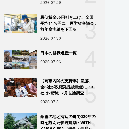
2026.07.29
3
最低賃金55円引き上げ、全国
平均1176円に―厚労省審議会 :
前年度実績を下回る
2026.07.30
4
日本の世界遺産一覧
2026.07.26
5
【高市内閣の支持率】急落、
全8社が政権発足後最低に：3
社は2桁減─7月世論調査
2026.07.31
6
豪雪の地と海辺の町で220年の
時を刻んだ伝統建築 : WITH
KAMAKURA（鎌倉・長谷）