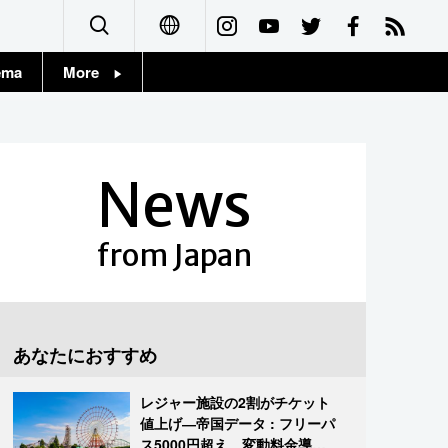
ema
More
English
Topics
简体字
Images
News
繁體字
People
Français
from Japan
東京
Español
お知らせ
العربية
あなたにおすすめ
Русский
レジャー施設の2割がチケット
値上げ―帝国データ : フリーパ
ス5000円超え、変動料金導入