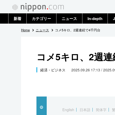
新着
カテゴリー
ニュース
In-depth
J
政治・外交
トップ
Home
ニュース
コメ5キロ、2週連続で4千円台
経済・ビジネス
アーカイブ
コメ5キロ、2週連
国際
社会
経済・ビジネス
2025.09.26 17:13 / 2025.
文化
科学・技術
暮らし
English
日本語
简体字