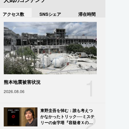
人気のコンテンツ
アクセス数
SNSシェア
滞在時間
1
熊本地震被害状況
2026.08.06
2
東野圭吾を悼む：誰も考えつ
かなかったトリック──ミステ
リーの金字塔『容疑者Ｘの献
身』の舞台裏