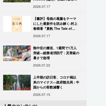
進む
2026.07.17
【書評】母娘の葛藤をテーマ
にした最新作を読み解く:村上
春樹著『夏帆 The Tale of
KAHO』
2026.07.17
熱中症の搬送、1週間で1万人
突破―総務省消防庁 : 災害級の
暑さで急増
2026.07.22
上半期の訪日客、コロナ禍以
来のマイナス―政府観光局 : 中
国からの客数減響く
2026.07.15