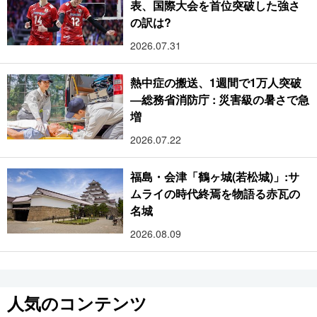
表、国際大会を首位突破した強さ
の訳は?
2026.07.31
熱中症の搬送、1週間で1万人突破
―総務省消防庁 : 災害級の暑さで急
増
2026.07.22
福島・会津「鶴ヶ城(若松城)」:サ
ムライの時代終焉を物語る赤瓦の
名城
2026.08.09
人気のコンテンツ