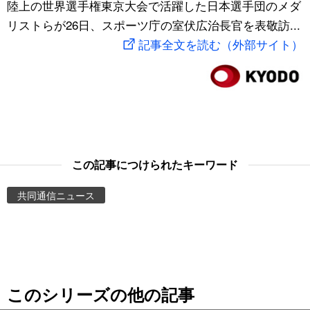
陸上の世界選手権東京大会で活躍した日本選手団のメダ
スポーツ・東京2020
文化
動画/Live
リストらが26日、スポーツ庁の室伏広治長官を表敬訪...
記事全文を読む（外部サイト）
科学・技術
Books
暮らし
Cinema
スポーツ・東京2020
Topics
この記事につけられたキーワード
Images
共同通信ニュース
People
東京
このシリーズの他の記事
お知らせ