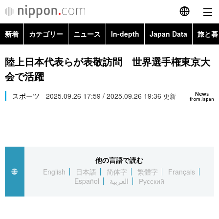
新着
カテゴリー
ニュース
In-depth
Japan Data
旅と暮
English
政治・外交
Topics
陸上日本代表らが表敬訪問 世界選手権東京大
简体字
会で活躍
経済・ビジネス
Images
繁體字
カテゴリー
News
スポーツ
2025.09.26 17:59 / 2025.09.26 19:36
更新
from Japan
国際・海外
People
Français
政治・外交
ニュース
社会
東京
Español
経済・ビジネス
トップ
In-depth
文化
お知らせ
العربية
他の言語で読む
English
日本語
简体字
繁體字
Français
国際
アーカイブ
Japan Data
科学・技術
Español
العربية
Русский
Русский
社会
旅と暮らし
暮らし