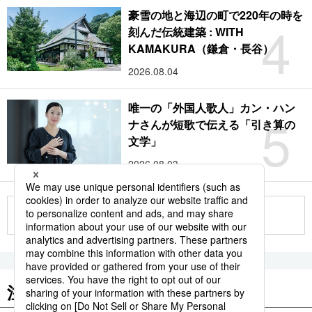
豪雪の地と海辺の町で220年の時を
4
刻んだ伝統建築 : WITH
KAMAKURA（鎌倉・長谷）
2026.08.04
唯一の「外国人歌人」カン・ハン
5
ナさんが短歌で伝える「引き算の
文学」
2026.08.03
もっと見る
注目のキーワード