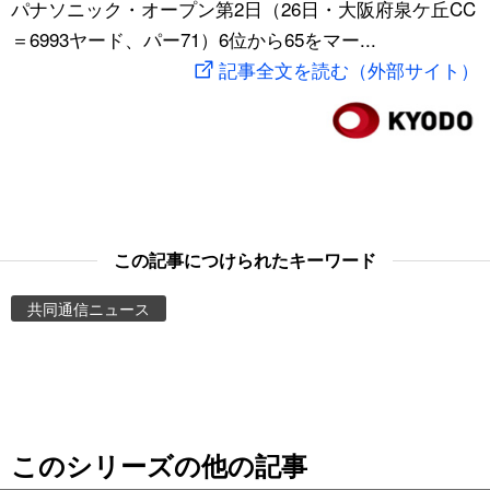
パナソニック・オープン第2日（26日・大阪府泉ケ丘CC
スポーツ・東京2020
文化
動画/Live
＝6993ヤード、パー71）6位から65をマー...
記事全文を読む（外部サイト）
科学・技術
Books
暮らし
Cinema
スポーツ・東京2020
Topics
この記事につけられたキーワード
Images
共同通信ニュース
People
東京
このシリーズの他の記事
お知らせ