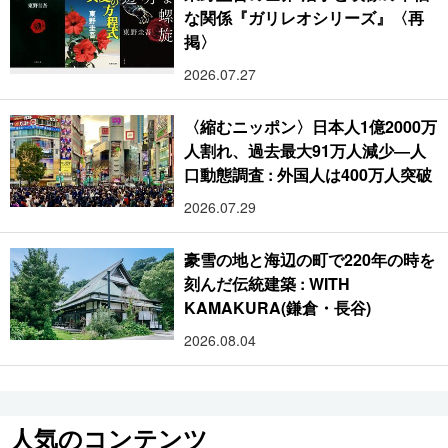
な関係『ガリレオシリーズ』〈再
掲〉
2026.07.27
〈縮むニッポン〉日本人1億2000万
人割れ、過去最大91万人減少―人
口動態調査 : 外国人は400万人突破
2026.07.29
豪雪の地と海辺の町で220年の時を
刻んだ伝統建築 : WITH
KAMAKURA(鎌倉・長谷)
2026.08.04
人気のコンテンツ