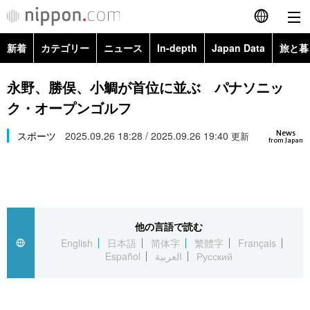
新着
カテゴリー
ニュース
In-depth
Japan Data
旅と暮
English
政治・外交
Topics
永野、勝俣、小鯛が首位に並ぶ パナソニッ
简体字
ク・オープンゴルフ
経済・ビジネス
Images
繁體字
カテゴリー
News
スポーツ
2025.09.26 18:28 / 2025.09.26 19:40
更新
from Japan
国際・海外
People
Français
政治・外交
ニュース
社会
東京
Español
経済・ビジネス
トップ
In-depth
文化
お知らせ
العربية
他の言語で読む
English
日本語
简体字
繁體字
Français
国際
アーカイブ
Japan Data
科学・技術
Español
العربية
Русский
Русский
社会
旅と暮らし
暮らし