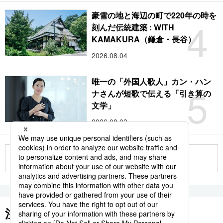
豪雪の地と海辺の町で220年の時を
4
刻んだ伝統建築 : WITH
KAMAKURA（鎌倉・長谷）
2026.08.04
唯一の「外国人歌人」カン・ハン
5
ナさんが短歌で伝える「引き算の
文学」
2026.08.03
もっと見る
注目のキーワード