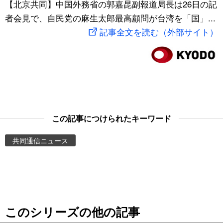
【北京共同】中国外務省の郭嘉昆副報道局長は26日の記
スポーツ・東京2020
文化
動画/Live
者会見で、自民党の麻生太郎最高顧問が台湾を「国」...
記事全文を読む（外部サイト）
科学・技術
Books
暮らし
Cinema
スポーツ・東京2020
Topics
この記事につけられたキーワード
Images
共同通信ニュース
People
東京
このシリーズの他の記事
お知らせ