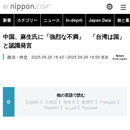
新着
カテゴリー
ニュース
In-depth
Japan Data
旅と暮
English
政治・外交
Topics
中国、麻生氏に「強烈な不満」 「台湾は国」
简体字
と認識発言
経済・ビジネス
Images
繁體字
カテゴリー
News
政治・外交
2025.09.26 18:43 / 2025.09.26 18:59
更新
from Japan
国際・海外
People
Français
政治・外交
ニュース
社会
東京
Español
経済・ビジネス
トップ
In-depth
文化
お知らせ
العربية
他の言語で読む
English
日本語
简体字
繁體字
Français
国際
アーカイブ
Japan Data
科学・技術
Español
العربية
Русский
Русский
社会
旅と暮らし
暮らし