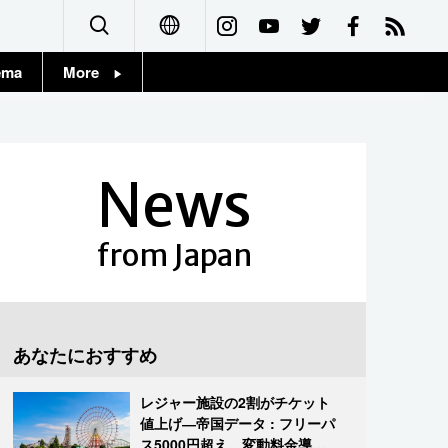
ema
More
English
Topics
简体字
Images
News
繁體字
People
Français
from Japan
東京
Español
お知らせ
العربية
あなたにおすすめ
Русский
レジャー施設の2割がチケット
値上げ―帝国データ : フリーパ
ス5000円超え、変動料金導入