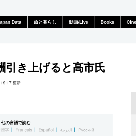
apan Data
旅と暮らし
動画/Live
Books
Cin
酬引き上げると高市氏
6 19:17
更新
他の言語で読む
繁體字
Français
Español
العربية
Русский