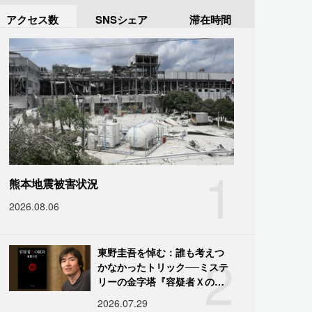
アクセス数
SNSシェア
滞在時間
1
熊本地震被害状況
2026.08.06
2
東野圭吾を悼む：誰も考えつ
かなかったトリック──ミステ
リーの金字塔『容疑者Ｘの献
身』の舞台裏
2026.07.29