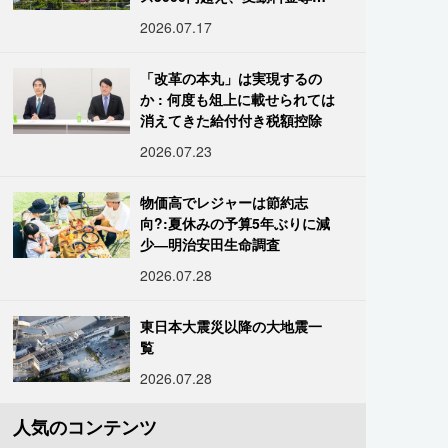
進む
2026.07.17
「改革の本丸」は実現するの
か : 何度も俎上に載せられては
消えてきた給付付き税額控除
2026.07.23
物価高でレジャーは節約志
向?:夏休みの予算5年ぶりに減
少―明治安田生命調査
2026.07.28
東日本大震災以降の大地震一
覧
2026.07.28
人気のコンテンツ