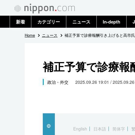
新着
カテゴリー
ニュース
In-depth
J
政治・外交
トップ
Home
ニュース
補正予算で診療報酬引き上げると高市氏
経済・ビジネス
アーカイブ
補正予算で診療報
国際
社会
政治・外交
2025.09.26 19:01 / 2025.09.2
文化
科学・技術
暮らし
English
日本語
简体字