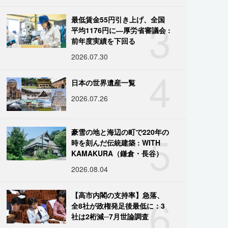
3
最低賃金55円引き上げ、全国
平均1176円に―厚労省審議会 :
前年度実績を下回る
2026.07.30
4
日本の世界遺産一覧
2026.07.26
5
豪雪の地と海辺の町で220年の
時を刻んだ伝統建築 : WITH
KAMAKURA（鎌倉・長谷）
2026.08.04
6
【高市内閣の支持率】急落、
全8社が政権発足後最低に：3
社は2桁減─7月世論調査