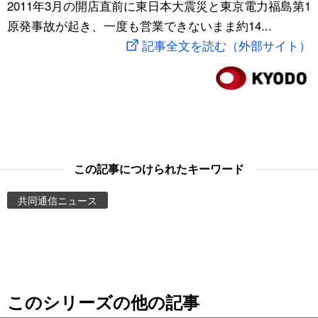
2011年3月の開店直前に東日本大震災と東京電力福島第1
スポーツ・東京2020
文化
動画/Live
原発事故が起き、一度も営業できないまま約14...
記事全文を読む（外部サイト）
科学・技術
Books
暮らし
Cinema
スポーツ・東京2020
Topics
この記事につけられたキーワード
Images
共同通信ニュース
People
東京
このシリーズの他の記事
お知らせ