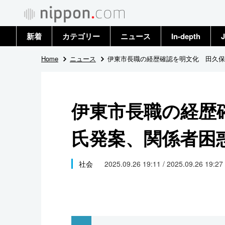
新着
カテゴリー
ニュース
In-depth
J
政治・外交
トップ
Home
ニュース
伊東市長職の経歴確認を明文化 田久保
経済・ビジネス
アーカイブ
伊東市長職の経歴
国際
氏発案、関係者困
社会
文化
社会
2025.09.26 19:11 / 2025.09.26 19:27
科学・技術
暮らし