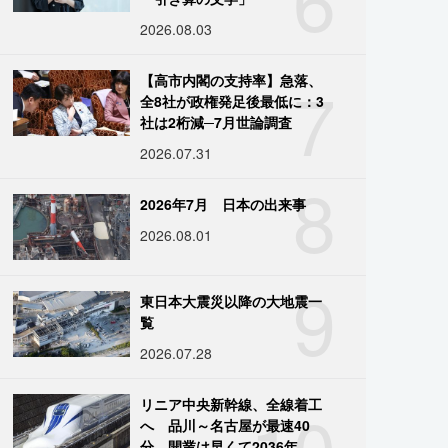
2026.08.03
7
【高市内閣の支持率】急落、
全8社が政権発足後最低に：3
社は2桁減─7月世論調査
2026.07.31
8
2026年7月 日本の出来事
2026.08.01
9
東日本大震災以降の大地震一
覧
2026.07.28
10
リニア中央新幹線、全線着工
へ 品川～名古屋が最速40
分、開業は早くて2036年