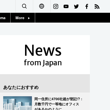
ema
More
English
Topics
简体字
Images
News
繁體字
People
Français
from Japan
東京
Español
お知らせ
العربية
あなたにおすすめ
Русский
同一住所に4700社超が登記!? :
月数千円で一等地にオフィス
があるかのように...