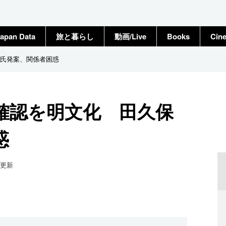
apan Data
旅と暮らし
動画/Live
Books
Cin
氏発案、関係者困惑
確認を明文化 田久保
惑
更新