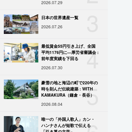
2026.07.29
3
日本の世界遺産一覧
2026.07.26
4
最低賃金55円引き上げ、全国
平均1176円に―厚労省審議会 :
前年度実績を下回る
2026.07.30
5
豪雪の地と海辺の町で220年の
時を刻んだ伝統建築 : WITH
KAMAKURA（鎌倉・長谷）
2026.08.04
6
唯一の「外国人歌人」カン・
ハンナさんが短歌で伝える
「引き算の文学」