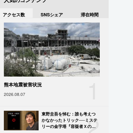
人気のコンテンツ
アクセス数
SNSシェア
滞在時間
1
熊本地震被害状況
2026.08.07
2
東野圭吾を悼む：誰も考えつ
かなかったトリック──ミステ
リーの金字塔『容疑者Ｘの献
身』の舞台裏